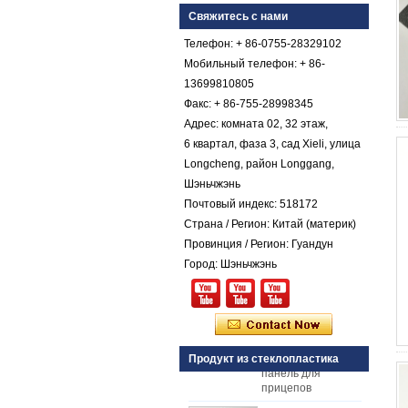
коническим
Свяжитесь с нами
покрытием из
стеклопластика с
Телефон: + 86-0755-28329102
армированным
пластиком FRP
Мобильный телефон: + 86-
13699810805
Цветной гель с
коническим
Факс: + 86-755-28998345
стекловолокнистым
Адрес: комната 02, 32 этаж,
армированным
6 квартал, фаза 3, сад Xieli, улица
пластиком FRP
Галечный лист
Longcheng, район Longgang,
Шэньчжэнь
Comstom Толщина
Белый Черный RV
Почтовый индекс: 518172
Наружные
Страна / Регион: Китай (материк)
изолированные
Провинция / Регион: Гуандун
GRP панели FRP
для продажи
Город: Шэньчжэнь
Стеклопластиковая
армированная
пластмасса FRP
PU пенопластовая
композитная
панель для
Продукт из стеклопластика
прицепов
25мм Толщина