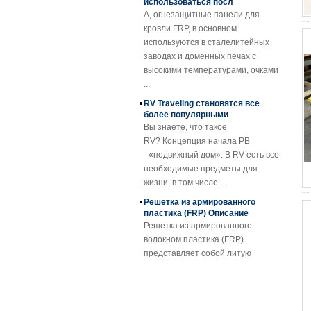
A, огнезащитные панели для
решетка FRP
кровли FRP, в основном
Пластмассовые
используются в сталелитейных
профили из
заводах и доменных печах с
профилированного
высокими температурами, очками
барабана
...
Прозрачный
RV Traveling становятся все
армированный
более популярными
стекловолокном
Вы знаете, что такое
армированный
RV? Концепция начала РВ
пластик FRP
- «подвижный дом». В RV есть все
Кровельный лист
необходимые предметы для
SMC BMC
жизни, в том числе ...
Fiberglass Resin
Composite FRP
Решетка из армированного
Manhole Cover
пластика (FRP) Описание
Решетка из армированного
волокном пластика (FRP)
представляет собой литую
пластико...
FRP Sheet & Panel Project
Применение решеток FRP
Благодаря отличным свойствам