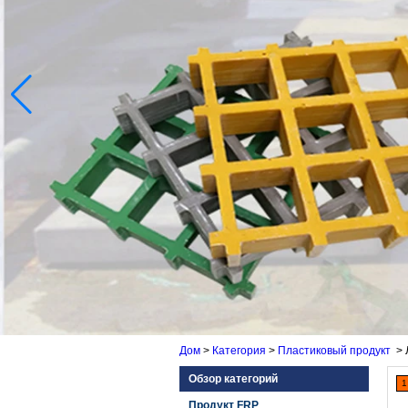
Дом
>
Категория
>
Пластиковый продукт
>
Обзор категорий
1
Продукт FRP