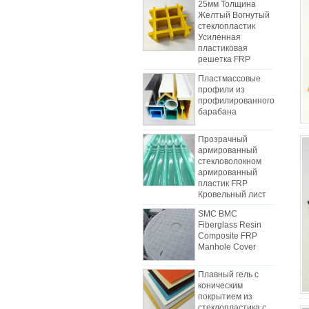
Желтый Вогнутый
стеклопластик
Усиленная
пластиковая
решетка FRP
Пластмассовые
профили из
профилированного
барабана
Прозрачный
армированный
стекловолокном
Как выбрать панели для
армированный
холодильных тележек
пластик FRP
В связи с затратами, установкой и
Кровельный лист
конструкцией, фургоны с
SMC BMC
грузовым фургоном постепенно
Fiberglass Resin
были изготовлены из
Composite FRP
Manhole Cover
композитных панелей FRP.
Композитные панели FRP
Плавный гель с
изготовлены из FRP-квартир и
Различия между листом
коническим
используются в качестве двух
механизма FRP и листами
покрытием из
слоев днища и верхней части, в
ручной укладки
стеклопластика с
В начале отрасли рабочая сила
дополнение к роли контроля
армированным