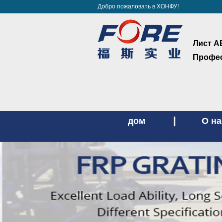
Добро пожаловать в ХОНФУ!
Лист А
Профес
дом
О на