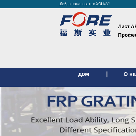
Добро пожаловать в ХОНФУ!
Лист А
Профес
дом
О на