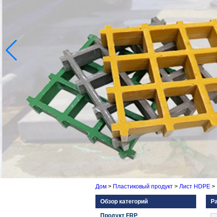
Дом
>
Пластиковый продукт
>
Лист HDPE
>
Обзор категорий
Р
Продукт FRP