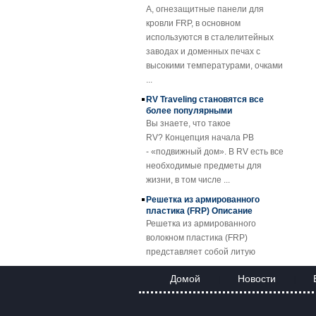
решетка FRP
кровли FRP, в основном
Пластмассовые
используются в сталелитейных
профили из
заводах и доменных печах с
профилированного
высокими температурами, очками
барабана
...
Прозрачный
RV Traveling становятся все
армированный
более популярными
стекловолокном
Вы знаете, что такое
армированный
RV? Концепция начала РВ
пластик FRP
- «подвижный дом». В RV есть все
Кровельный лист
необходимые предметы для
SMC BMC
жизни, в том числе ...
Fiberglass Resin
Composite FRP
Решетка из армированного
Manhole Cover
пластика (FRP) Описание
Решетка из армированного
волокном пластика (FRP)
представляет собой литую
пластико...
FRP Sheet & Panel Project
Домой
Новости
|
|
Применение решеток FRP
Благодаря отличным свойствам