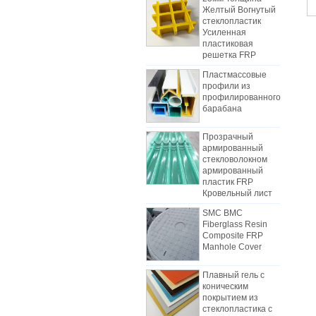
стеклопластик
Усиленная
пластиковая
решетка FRP
Пластмассовые
профили из
профилированного
барабана
Прозрачный
армированный
стекловолокном
Как выбрать панели для
армированный
холодильных тележек
пластик FRP
В связи с затратами, установкой и
Кровельный лист
конструкцией, фургоны с
SMC BMC
грузовым фургоном постепенно
Fiberglass Resin
были изготовлены из
Composite FRP
Manhole Cover
композитных панелей FRP.
Композитные панели FRP
Плавный гель с
изготовлены из FRP-квартир и
Различия между листом
коническим
используются в качестве двух
механизма FRP и листами
покрытием из
слоев днища и верхней части, в
ручной укладки
стеклопластика с
В начале отрасли рабочая сила
дополнение к роли контроля
армированным