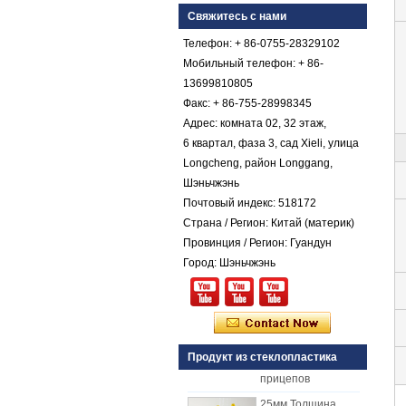
покрытием из
Свяжитесь с нами
стеклопластика с
армированным
Телефон: + 86-0755-28329102
пластиком FRP
Мобильный телефон: + 86-
Цветной гель с
13699810805
коническим
Факс: + 86-755-28998345
стекловолокнистым
Адрес: комната 02, 32 этаж,
армированным
пластиком FRP
6 квартал, фаза 3, сад Xieli, улица
Галечный лист
Longcheng, район Longgang,
Comstom Толщина
Шэньчжэнь
Белый Черный RV
Почтовый индекс: 518172
Наружные
Страна / Регион: Китай (материк)
изолированные
GRP панели FRP
Провинция / Регион: Гуандун
для продажи
Город: Шэньчжэнь
Стеклопластиковая
армированная
пластмасса FRP
PU пенопластовая
композитная
панель для
Продукт из стеклопластика
прицепов
25мм Толщина
Желтый Вогнутый