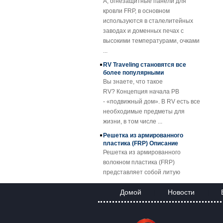
кровли FRP, в основном
Пластмассовые
используются в сталелитейных
профили из
заводах и доменных печах с
профилированного
высокими температурами, очками
барабана
...
Прозрачный
RV Traveling становятся все
армированный
более популярными
стекловолокном
Вы знаете, что такое
армированный
RV? Концепция начала РВ
пластик FRP
- «подвижный дом». В RV есть все
Кровельный лист
необходимые предметы для
SMC BMC
жизни, в том числе ...
Fiberglass Resin
Composite FRP
Решетка из армированного
Manhole Cover
пластика (FRP) Описание
Решетка из армированного
волокном пластика (FRP)
представляет собой литую
пластико...
FRP Sheet & Panel Project
Домой
Новости
|
|
Применение решеток FRP
Благодаря отличным свойствам
решеток FRP они заменяют