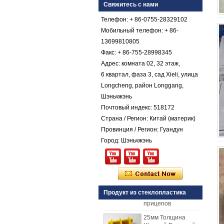
покрытием из
Свяжитесь с нами
стеклопластика с
Телефон: + 86-0755-28329102
армированным
пластиком FRP
Мобильный телефон: + 86-
13699810805
Цветной гель с
коническим
Факс: + 86-755-28998345
стекловолокнистым
Адрес: комната 02, 32 этаж,
армированным
пластиком FRP
6 квартал, фаза 3, сад Xieli, улица
Галечный лист
Longcheng, район Longgang,
Comstom Толщина
Шэньчжэнь
Белый Черный RV
Почтовый индекс: 518172
Наружные
Страна / Регион: Китай (материк)
изолированные
GRP панели FRP
Провинция / Регион: Гуандун
для продажи
Город: Шэньчжэнь
Стеклопластиковая
армированная
пластмасса FRP
PU пенопластовая
композитная
панель для
Продукт из стеклопластика
прицепов
25мм Толщина
Желтый Вогнутый