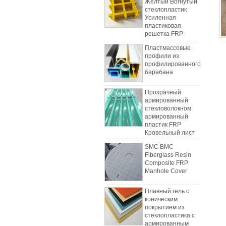
стеклопластик
Усиленная
пластиковая
решетка FRP
Пластмассовые
профили из
профилированного
барабана
Прозрачный
армированный
стекловолокном
Как выбрать панели для
армированный
холодильных тележек
пластик FRP
В связи с затратами, установкой и
Кровельный лист
конструкцией, фургоны с
SMC BMC
грузовым фургоном постепенно
Fiberglass Resin
были изготовлены из
Composite FRP
Manhole Cover
композитных панелей FRP.
Композитные панели FRP
Плавный гель с
изготовлены из FRP-квартир и
Различия между листом
коническим
используются в качестве двух
механизма FRP и листами
покрытием из
слоев днища и верхней части, в
ручной укладки
стеклопластика с
В начале отрасли рабочая сила
дополнение к роли контроля
армированным
пластиком FRP
обычно использовалась для