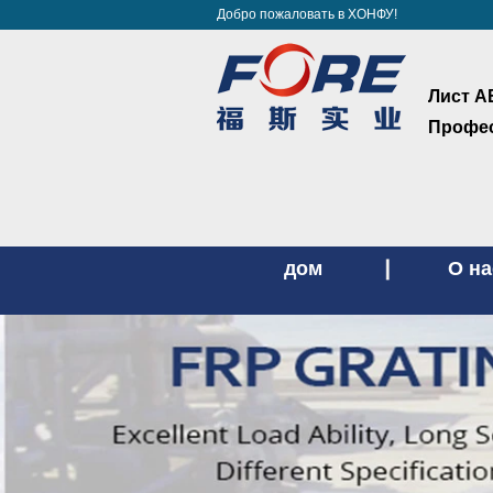
Добро пожаловать в ХОНФУ!
Лист А
Профес
дом
О на