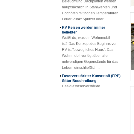
hauptsächlich in Stahlwerken und
Hochöfen mit hohen Temperaturen,
Feuer Punkt Spritzer oder ...
RV Reisen werden immer
beliebter
Weißt du, was ein Wohnmobil
ist? Das Konzept des Beginns von
RV ist "bewegliches Haus". Das
Wohnmobil verfügt über alle
notwendigen Gegenstände für das
Leben, einschließlich ...
Faserverstärkter Kunststoff (FRP)
Gitter Beschreibung
Das glasfaserverstärkte
Kunststoffgitter (FRP) ist ein
geformtes, einteiliges Gitter aus
glasfaserverstärktem Kunststoff, das
in Standardplatten erh...
FRP-Platten- und Plattenprojekt
FRP-Gitteranwendungen
Dank der hervorragenden
Eigenschaften von GFK-Gitterrosten