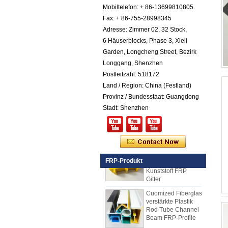
Mobiltelefon: + 86-13699810805
Cotated Fiberglas
verstärktes Plastik
Fax: + 86-755-28998345
FRP Pebbled Blatt
Adresse: Zimmer 02, 32 Stock,
6 Häuserblocks, Phase 3, Xieli
Comstom-Stärke-
Garden, Longcheng Street, Bezirk
Weiß-Schwarzes
RV-Außenisolierte
Longgang, Shenzhen
GRP-FRP-Platten
Postleitzahl: 518172
für Verkauf
Land / Region: China (Festland)
Fiberglas
Provinz / Bundesstaat: Guangdong
verstärktes Plastik
FRP PU-Schaum-
Stadt: Shenzhen
zusammengesetzte
Platte für Anhänger
25mm Stärke Gelb
Konkav Fiberglas
Verstärktes
FRP-Produkt
Kunststoff FRP
Gitter
Cuomized Fiberglas
verstärkte Plastik
Rod Tube Channel
Beam FRP-Profile