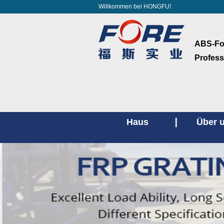
Willkommen bei HONGFU!
ABS-Fol
Profess
Haus
Über 