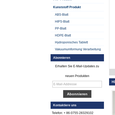
Kunststoff Produkt
ABS-Blatt
HIPS-Blatt
PP-Blatt
HDPE-Blatt
Hydroponisches Tablett
Vakuumumformung Verarbeitung
Abonnieren
Erhalten Sie E-Mail-Updates zu
neuen Produkten
HD
Glattes Gel Cotated
Fiberglas
Reinforced Plastik
FRP Blatt
Kontaktiere uns
Telefon: + 86-0755-28329102
Farbiges Gel