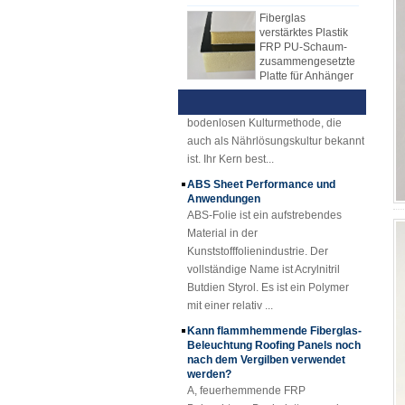
Fiberglas
zur Herstellung von FRP-Platten.
Arten von Kernmaterialien, wie z. B.
verstärktes Plastik
FRP PU-Schaum-
FRP-Mechanismus Blatt nach und
PP-Wabenkernmaterial, XPS-
Hydroponics Übersicht Technik
zusammengesetzte
nach ersetzt Hand Lay-up-Blatt. Das
Kernmaterial, PU-Kernmaterial usw.
und Vorteile
Platte für Anhänger
FRP-Mechanismusblatt hat viele
1) Hydroponische ÜbersichtDie
25mm Stärke Gelb
Vorteile gegenüber dem
Hydrokultur ist eine neue Art der
Konkav Fiberglas
Handlaminat. Die FRP-
bodenlosen Kulturmethode, die
Verstärktes
Mechanismusplatte hat eine stabile
auch als Nährlösungskultur bekannt
Kunststoff FRP
Qualität und gleichmäßige Dicke.
ist. Ihr Kern best...
Gitter
Kostengünstige, saubere und
ABS Sheet Performance und
Cuomized Fiberglas
glänzende Oberfläche.
Anwendungen
verstärkte Plastik
Rod Tube Channel
ABS-Folie ist ein aufstrebendes
Beam FRP-Profile
Material in der
Kunststofffolienindustrie. Der
Gel-beschichtetes
vollständige Name ist Acrylnitril
transparentes
Butdien Styrol. Es ist ein Polymer
glasfaserverstärktes
mit einer relativ ...
Kunststoff-FRP-
Dachblech
Kann flammhemmende Fiberglas-
Beleuchtung Roofing Panels noch
SMC BMC
nach dem Vergilben verwendet
Fiberglas Resin
werden?
Composite FRP
A, feuerhemmende FRP
Kanaldeckel
Beleuchtung Dachplatten werden