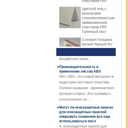
производства FRP, но
ударную прочность. Средний
Цветной гель с
большинство производителей
слой использует различные виды
коническим
стекловолокнистым
используют производственную
материалов сердечника, такие как
армированным
линию для производства листа
материал ячеистого сота PP,
пластиком FRP
FRP. Лист механизма FRP
материал ядра XPS, материал
Галечный лист
Обзор технологии и
постепенно заменяет лист
PU-сердечника и т. Д.
преимуществ гидропоники
Comstom Толщина
ручной кладки. Лист механизма
1) Обзор
Белый Черный RV
FRP имеет много преимуществ
гидропоникиГидропоника - это
Наружные
перед укладкой руки. Пластина
новый метод растительного
изолированные
GRP панели FRP
механизма FRP имеет
бесцветного культ...
для продажи
стабильное качество и
Производительность и
равномерную толщину.
Стеклопластиковая
применение листов ABS
армированная
Экономичная, аккуратная и
Лист ABS - это новый материал в
пластмасса FRP
блестящая поверхность.
индустрии листового пластика.
PU пенопластовая
Полное название - акрилонитрил
композитная
панель для
бутенил-стирол. Это полимер с
прицепов
относительно ла ...
25мм Толщина
Могут ли огнезащитные панели
Желтый Вогнутый
для огнезащитных панелей
стеклопластик
покрывать пламенем все еще
Усиленная
использоваться посл
пластиковая
A, огнезащитные панели для
решетка FRP
кровли FRP, в основном