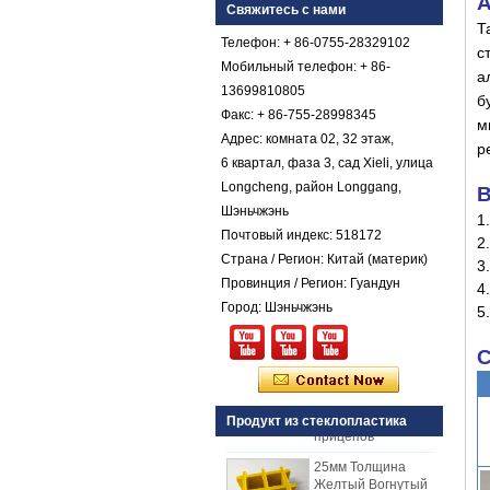
A
стеклопластика с
Свяжитесь с нами
армированным
Т
пластиком FRP
Телефон: + 86-0755-28329102
с
Мобильный телефон: + 86-
Цветной гель с
а
коническим
13699810805
б
стекловолокнистым
Факс: + 86-755-28998345
м
армированным
Адрес: комната 02, 32 этаж,
пластиком FRP
р
Галечный лист
6 квартал, фаза 3, сад Xieli, улица
Longcheng, район Longgang,
Comstom Толщина
B
Белый Черный RV
Шэньчжэнь
1
Наружные
Почтовый индекс: 518172
2
изолированные
Страна / Регион: Китай (материк)
GRP панели FRP
3
для продажи
Провинция / Регион: Гуандун
4
Город: Шэньчжэнь
Стеклопластиковая
5
армированная
пластмасса FRP
C
PU пенопластовая
композитная
панель для
прицепов
Продукт из стеклопластика
25мм Толщина
Желтый Вогнутый
стеклопластик