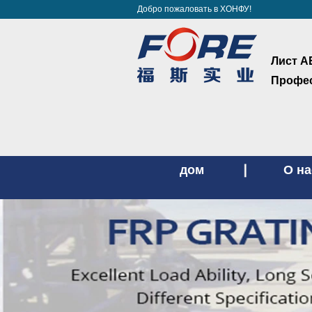
Добро пожаловать в ХОНФУ!
Лист А
Профес
дом
О на