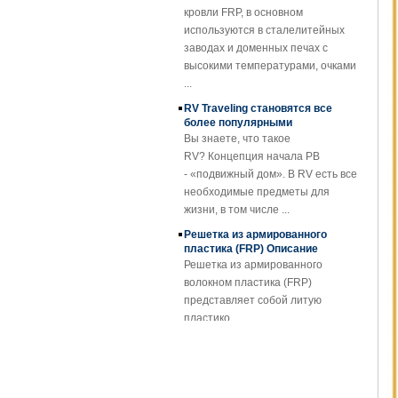
Пластмассовые
используются в сталелитейных
профили из
заводах и доменных печах с
профилированного
высокими температурами, очками
барабана
...
Прозрачный
RV Traveling становятся все
армированный
более популярными
стекловолокном
Вы знаете, что такое
армированный
RV? Концепция начала РВ
пластик FRP
- «подвижный дом». В RV есть все
Кровельный лист
необходимые предметы для
SMC BMC
жизни, в том числе ...
Fiberglass Resin
Composite FRP
Решетка из армированного
Manhole Cover
пластика (FRP) Описание
Решетка из армированного
волокном пластика (FRP)
представляет собой литую
пластико...
FRP Sheet & Panel Project
Применение решеток FRP
Благодаря отличным свойствам
решеток FRP они заменяют