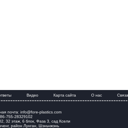
ответы
Видео
Карта сайта
О нас
Связа
|
|
|
|
ая почта: info@fore-plastics.com
86-755-28329102
2, 32 этаж, 6 блок, Фаза 3, сад Ксели
нченг, район Лунган, Шэньчжэнь