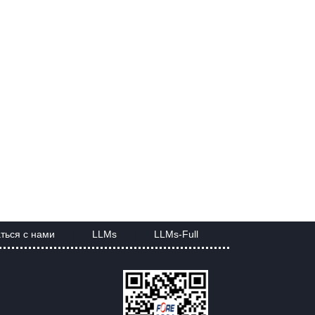
ться с нами
LLMs
LLMs-Full
|
|