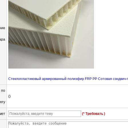
ние
ара
Стеклопластиковый армированный полиэфир FRP PP Сотовая сэндвич-
 по
()
кту
мет
(* Требовать )