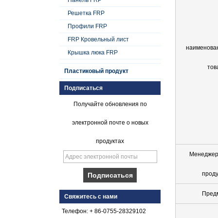
Решетка FRP
Профили FRP
FRP Кровельный лист
наименова
Крышка люка FRP
тов
Пластиковый продукт
Подписаться
Получайте обновления по
электронной почте о новых
продуктах
Менеджер
проду
Плавный гель с
коническим
Пред
покрытием из
Свяжитесь с нами
стеклопластика с
армированным
Телефон: + 86-0755-28329102