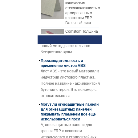
стекловолокнистым
используют производственную
материалов сердечника, такие как
армированным
линию для производства листа
материал ячеистого сота PP,
пластиком FRP
FRP. Лист механизма FRP
материал ядра XPS, материал
Галечный лист
Обзор технологии и
постепенно заменяет лист
PU-сердечника и т. Д.
преимуществ гидропоники
Comstom Толщина
ручной кладки. Лист механизма
1) Обзор
Белый Черный RV
FRP имеет много преимуществ
гидропоникиГидропоника - это
Наружные
перед укладкой руки. Пластина
новый метод растительного
изолированные
GRP панели FRP
механизма FRP имеет
бесцветного культ...
для продажи
стабильное качество и
Производительность и
равномерную толщину.
Стеклопластиковая
применение листов ABS
армированная
Экономичная, аккуратная и
Лист ABS - это новый материал в
пластмасса FRP
блестящая поверхность.
индустрии листового пластика.
PU пенопластовая
Полное название - акрилонитрил
композитная
панель для
бутенил-стирол. Это полимер с
прицепов
относительно ла ...
25мм Толщина
Могут ли огнезащитные панели
Желтый Вогнутый
для огнезащитных панелей
стеклопластик
покрывать пламенем все еще
Усиленная
использоваться посл
пластиковая
A, огнезащитные панели для
решетка FRP
кровли FRP, в основном
Пластмассовые
используются в сталелитейных
профили из
заводах и доменных печах с