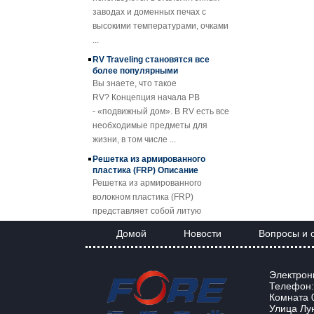
профилированного
высокими температурами, очками
барабана
...
Прозрачный
RV Traveling становятся все
армированный
более популярными
стекловолокном
Вы знаете, что такое
армированный
RV? Концепция начала РВ
пластик FRP
- «подвижный дом». В RV есть все
Кровельный лист
необходимые предметы для
SMC BMC
жизни, в том числе ...
Fiberglass Resin
Composite FRP
Решетка из армированного
Manhole Cover
пластика (FRP) Описание
Решетка из армированного
волокном пластика (FRP)
представляет собой литую
пластико...
FRP Sheet & Panel Project
Домой
Новости
Вопросы и 
|
|
Применение решеток FRP
Благодаря отличным свойствам
Электронн
решеток FRP они заменяют
Телефон:
углеродистую сталь, нержаве...
Комната 0
Улица Лу
FORE PP Sheet для резервуаров