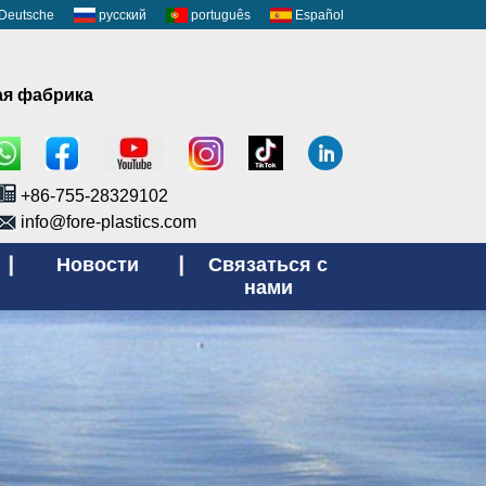
Deutsche
русский
português
Español
ая фабрика
+86-755-28329102
info@fore-plastics.com
Новости
Связаться с
нами