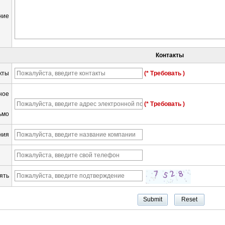
ние
Контакты
кты
(* Требовать )
ное
(* Требовать )
ьмо
ния
ять