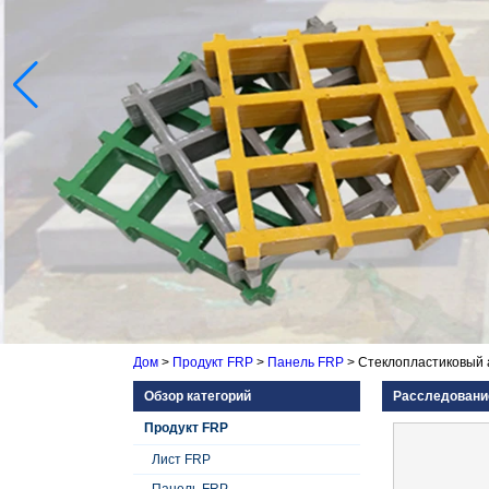
Дом
>
Продукт FRP
>
Панель FRP
>
Стеклопластиковый 
Обзор категорий
Расследовани
Продукт FRP
Лист FRP
Панель FRP