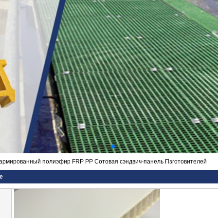
армированный полиэфир FRP PP Сотовая сэндвич-панель Пзготовителей
е