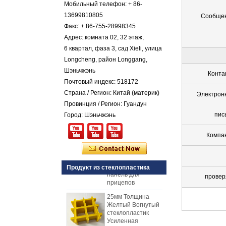
пластиком FRP
Мобильный телефон: + 86-
Цветной гель с
13699810805
Сообще
коническим
Факс: + 86-755-28998345
стекловолокнистым
Адрес: комната 02, 32 этаж,
армированным
пластиком FRP
6 квартал, фаза 3, сад Xieli, улица
Галечный лист
Longcheng, район Longgang,
Comstom Толщина
Шэньчжэнь
Конта
Белый Черный RV
Почтовый индекс: 518172
Наружные
Страна / Регион: Китай (материк)
изолированные
Электрон
GRP панели FRP
Провинция / Регион: Гуандун
для продажи
пис
Город: Шэньчжэнь
Стеклопластиковая
армированная
Компа
пластмасса FRP
PU пенопластовая
композитная
панель для
Продукт из стеклопластика
прицепов
провер
25мм Толщина
Желтый Вогнутый
стеклопластик
Усиленная
пластиковая