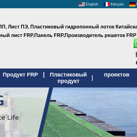
English
français
ПП, Лист ПЭ, Пластиковый гидропонный лоток Китайск
ый лист FRP,Панель FRP,Производитель решеток FRP
Продукт FRP
Пластиковый
проектов
продукт