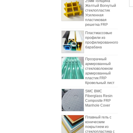
Желтый Вогнутый
стеклопластик
Усиленная
пластиковая
решетка FRP
Пластмассовые
профили из
профилированного
барабана
Прозрачный
армированный
стекловолокном
Как выбрать панели для
армированный
холодильных тележек
пластик FRP
В связи с затратами, установкой и
Кровельный лист
конструкцией, фургоны с
SMC BMC
грузовым фургоном постепенно
Fiberglass Resin
были изготовлены из
Composite FRP
Manhole Cover
композитных панелей FRP.
Композитные панели FRP
Плавный гель с
изготовлены из FRP-квартир и
Различия между листом
коническим
используются в качестве двух
механизма FRP и листами
покрытием из
слоев днища и верхней части, в
ручной укладки
стеклопластика с
В начале отрасли рабочая сила
дополнение к роли контроля
армированным