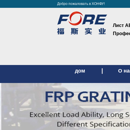
Добро пожаловать в ХОНФУ!
Лист А
Профес
дом
О на