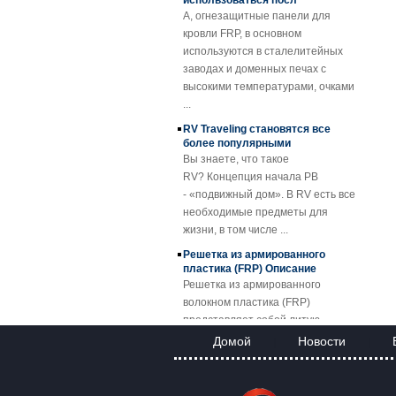
A, огнезащитные панели для
решетка FRP
кровли FRP, в основном
Пластмассовые
используются в сталелитейных
профили из
заводах и доменных печах с
профилированного
высокими температурами, очками
барабана
...
Прозрачный
RV Traveling становятся все
армированный
более популярными
стекловолокном
Вы знаете, что такое
армированный
RV? Концепция начала РВ
пластик FRP
- «подвижный дом». В RV есть все
Кровельный лист
необходимые предметы для
SMC BMC
жизни, в том числе ...
Fiberglass Resin
Composite FRP
Решетка из армированного
Manhole Cover
пластика (FRP) Описание
Решетка из армированного
волокном пластика (FRP)
представляет собой литую
пластико...
Домой
Новости
|
|
FRP Sheet & Panel Project
Применение решеток FRP
Благодаря отличным свойствам