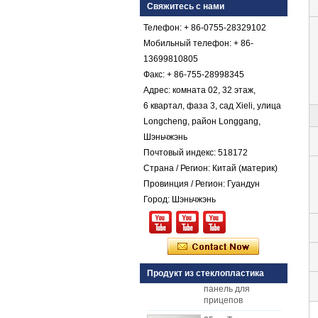
коническим
Свяжитесь с нами
покрытием из
стеклопластика с
Телефон: + 86-0755-28329102
армированным
Мобильный телефон: + 86-
пластиком FRP
13699810805
Цветной гель с
Факс: + 86-755-28998345
коническим
Адрес: комната 02, 32 этаж,
стекловолокнистым
армированным
6 квартал, фаза 3, сад Xieli, улица
пластиком FRP
Longcheng, район Longgang,
Галечный лист
Шэньчжэнь
Comstom Толщина
Почтовый индекс: 518172
Белый Черный RV
Наружные
Страна / Регион: Китай (материк)
изолированные
Провинция / Регион: Гуандун
GRP панели FRP
Город: Шэньчжэнь
для продажи
Стеклопластиковая
армированная
пластмасса FRP
PU пенопластовая
композитная
Продукт из стеклопластика
панель для
прицепов
25мм Толщина