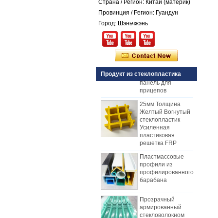
Страна / Регион: Китай (материк)
изолированные
Провинция / Регион: Гуандун
GRP панели FRP
для продажи
Город: Шэньчжэнь
Стеклопластиковая
армированная
пластмасса FRP
PU пенопластовая
композитная
Продукт из стеклопластика
панель для
прицепов
25мм Толщина
Желтый Вогнутый
стеклопластик
Усиленная
пластиковая
решетка FRP
Пластмассовые
профили из
профилированного
барабана
Прозрачный
армированный
стекловолокном
Как выбрать панели для
армированный