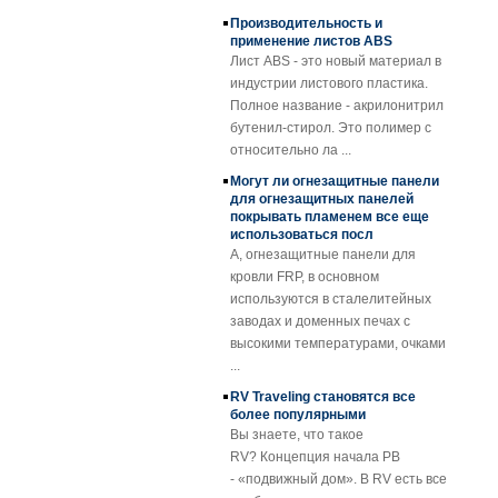
Производительность и
равномерную толщину.
Стеклопластиковая
применение листов ABS
армированная
Экономичная, аккуратная и
Лист ABS - это новый материал в
пластмасса FRP
блестящая поверхность.
индустрии листового пластика.
PU пенопластовая
Полное название - акрилонитрил
композитная
панель для
бутенил-стирол. Это полимер с
прицепов
относительно ла ...
25мм Толщина
Могут ли огнезащитные панели
Желтый Вогнутый
для огнезащитных панелей
стеклопластик
покрывать пламенем все еще
Усиленная
использоваться посл
пластиковая
A, огнезащитные панели для
решетка FRP
кровли FRP, в основном
Пластмассовые
используются в сталелитейных
профили из
заводах и доменных печах с
профилированного
высокими температурами, очками
барабана
...
Прозрачный
RV Traveling становятся все
армированный
более популярными
стекловолокном
Вы знаете, что такое
армированный
RV? Концепция начала РВ
пластик FRP
- «подвижный дом». В RV есть все
Кровельный лист
необходимые предметы для
SMC BMC