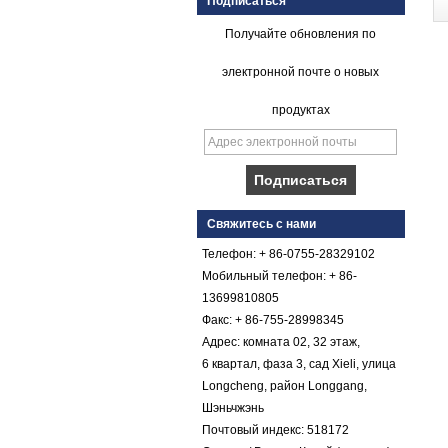
Подписаться
Получайте обновления по
электронной почте о новых
продуктах
Плавный гель с
коническим
Свяжитесь с нами
покрытием из
стеклопластика с
Телефон: + 86-0755-28329102
армированным
Мобильный телефон: + 86-
пластиком FRP
13699810805
Цветной гель с
Факс: + 86-755-28998345
коническим
стекловолокнистым
Адрес: комната 02, 32 этаж,
армированным
6 квартал, фаза 3, сад Xieli, улица
пластиком FRP
Longcheng, район Longgang,
Галечный лист
Шэньчжэнь
Comstom Толщина
Почтовый индекс: 518172
Белый Черный RV
Наружные