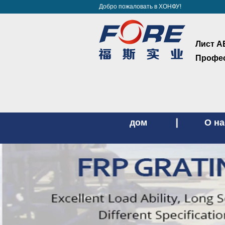
Добро пожаловать в ХОНФУ!
Лист А
Профес
дом
О на