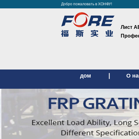
Добро пожаловать в ХОНФУ!
Лист А
Профес
дом
О на