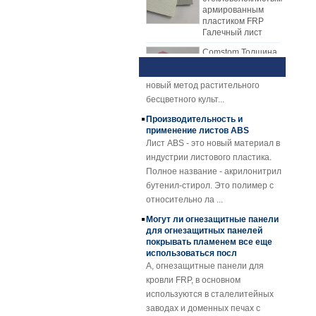
линию для производства листа
материал ячеистого сота PP,
пластиком FRP
FRP. Лист механизма FRP
материал ядра XPS, материал
Галечный лист
Обзор технологии и
постепенно заменяет лист
PU-сердечника и т. Д.
преимуществ гидропоники
Comstom Толщина
ручной кладки. Лист механизма
1) Обзор
Белый Черный RV
FRP имеет много преимуществ
гидропоникиГидропоника - это
Наружные
перед укладкой руки. Пластина
новый метод растительного
изолированные
GRP панели FRP
механизма FRP имеет
бесцветного культ...
для продажи
стабильное качество и
Производительность и
равномерную толщину.
Стеклопластиковая
применение листов ABS
армированная
Экономичная, аккуратная и
Лист ABS - это новый материал в
пластмасса FRP
блестящая поверхность.
индустрии листового пластика.
PU пенопластовая
Полное название - акрилонитрил
композитная
панель для
бутенил-стирол. Это полимер с
прицепов
относительно ла ...
25мм Толщина
Могут ли огнезащитные панели
Желтый Вогнутый
для огнезащитных панелей
стеклопластик
покрывать пламенем все еще
Усиленная
использоваться посл
пластиковая
A, огнезащитные панели для
решетка FRP
кровли FRP, в основном
Пластмассовые
используются в сталелитейных
профили из
заводах и доменных печах с
профилированного
высокими температурами, очками
барабана