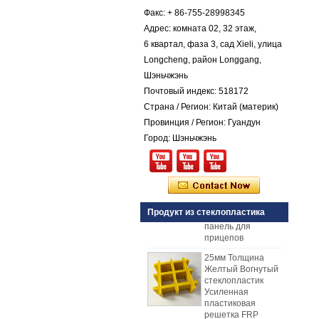
Цветной гель с
Факс: + 86-755-28998345
коническим
стекловолокнистым
Адрес: комната 02, 32 этаж,
армированным
6 квартал, фаза 3, сад Xieli, улица
пластиком FRP
Longcheng, район Longgang,
Галечный лист
Шэньчжэнь
Comstom Толщина
Почтовый индекс: 518172
Белый Черный RV
Наружные
Страна / Регион: Китай (материк)
изолированные
Провинция / Регион: Гуандун
GRP панели FRP
Город: Шэньчжэнь
для продажи
Стеклопластиковая
армированная
пластмасса FRP
PU пенопластовая
композитная
Продукт из стеклопластика
панель для
прицепов
25мм Толщина
Желтый Вогнутый
стеклопластик
Усиленная
пластиковая
решетка FRP