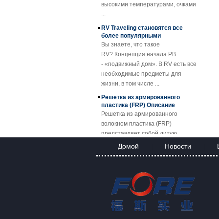
...
Прозрачный
RV Traveling становятся все
армированный
более популярными
стекловолокном
Вы знаете, что такое
армированный
RV? Концепция начала РВ
пластик FRP
- «подвижный дом». В RV есть все
Кровельный лист
необходимые предметы для
SMC BMC
жизни, в том числе ...
Fiberglass Resin
Composite FRP
Решетка из армированного
Manhole Cover
пластика (FRP) Описание
Решетка из армированного
волокном пластика (FRP)
представляет собой литую
пластико...
Домой
Новости
|
|
FRP Sheet & Panel Project
Применение решеток FRP
Благодаря отличным свойствам
решеток FRP они заменяют
углеродистую сталь, нержаве...
FORE PP Sheet для резервуаров
FORE PP Sheet для резервуаров