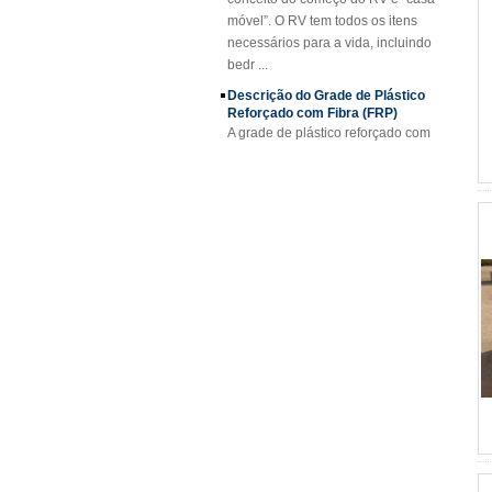
necessários para a vida, incluindo
bedr ...
Descrição do Grade de Plástico
Reforçado com Fibra (FRP)
A grade de plástico reforçado com
fibra (FRP) é uma grade de plástico
reforçada com fibra de vidro
moldada, disponível em painéis
padrão ou fa...
Projeto FRP Sheet & Panel
Aplicações FRP Gratings
Graças às excelentes propriedades
das grades FRP, estão substituindo
o aço carbono, o aço inoxidável,
a madeira e os metais não
ferrosos. A re...
FORE PP Sheet for Tanks
FORE PP Sheet for Tanks Foreth PP
Sheet tem boas propriedades de
resistência a ácidos e álcalis,
excelente capacidade de