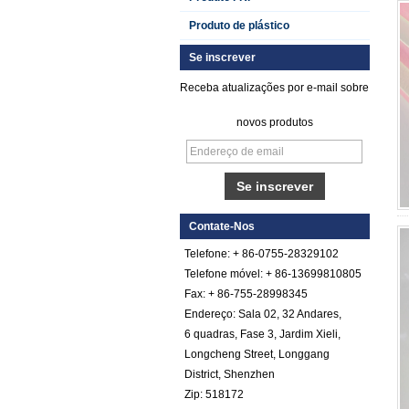
Produto de plástico
Se inscrever
Receba atualizações por e-mail sobre
novos produtos
Folha de FRP de
plástico reforçado
com fibra de vidro
lisa gelada
Contate-Nos
Telefone: + 86-0755-28329102
Folha de cascalho
de fibra reforçada
Telefone móvel: + 86-13699810805
em fibra reforçada
Fax: + 86-755-28998345
com fibra de vidro
com fibra de cor
Endereço: Sala 02, 32 Andares,
6 quadras, Fase 3, Jardim Xieli,
Painéis isolados
exteriores pretos do
Longcheng Street, Longgang
GRP FRP do preto
District, Shenzhen
da espessura de
Zip: 518172
Comstom para a