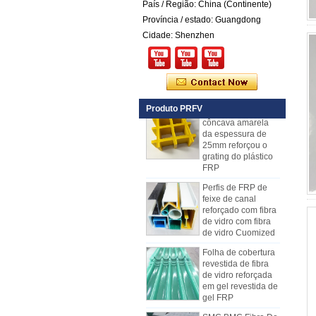
venda
País / Região: China (Continente)
Província / estado: Guangdong
Painel composto
em espuma de
Cidade: Shenzhen
poliuretano
reforçado com fibra
de vidro FRP PU
para reboques
A fibra de vidro
Produto PRFV
côncava amarela
da espessura de
25mm reforçou o
grating do plástico
FRP
Perfis de FRP de
feixe de canal
reforçado com fibra
de vidro com fibra
de vidro Cuomized
Folha de cobertura
revestida de fibra
de vidro reforçada
em gel revestida de
gel FRP
SMC BMC Fibra De
Como escolher os painéis de
Vidro Resina
carroceria refrigerados