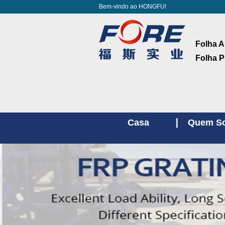
Bem-vindo ao HONGFU!
Folha A
Folha P
Casa
Quem S