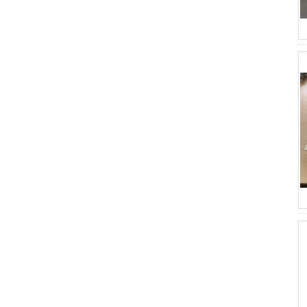
Você sabe o que é um RV? O
conceito do começo do RV é “casa
móvel”. O RV tem todos os itens
necessários para a vida, incluindo
bedr ...
Descrição do Grade de Plástico
Reforçado com Fibra (FRP)
A grade de plástico reforçado com
fibra (FRP) é uma grade de plástico
reforçada com fibra de vidro
moldada, disponível em painéis
padrão ou fa...
Projeto FRP Sheet & Panel
Aplicações FRP Gratings
Graças às excelentes propriedades
das grades FRP, estão substituindo
o aço carbono, o aço inoxidável,
a madeira e os metais não
ferrosos. A re...
FORE PP Sheet for Tanks
FORE PP Sheet for Tanks Foreth PP