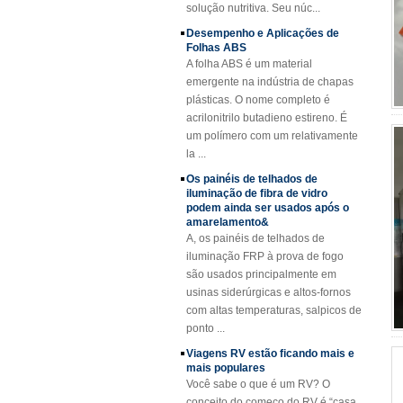
rentável, limpa e brilhante.
Desempenho e Aplicações de
A fibra de vidro
Folhas ABS
côncava amarela
da espessura de
A folha ABS é um material
25mm reforçou o
emergente na indústria de chapas
grating do plástico
plásticas. O nome completo é
FRP
acrilonitrilo butadieno estireno. É
Perfis de FRP de
um polímero com um relativamente
feixe de canal
la ...
reforçado com fibra
de vidro com fibra
Os painéis de telhados de
de vidro Cuomized
iluminação de fibra de vidro
podem ainda ser usados ​​após o
Folha de cobertura
amarelamento&
revestida de fibra
A, os painéis de telhados de
de vidro reforçada
iluminação FRP à prova de fogo
em gel revestida de
gel FRP
são usados ​​principalmente em
usinas siderúrgicas e altos-fornos
SMC BMC Fibra De
com altas temperaturas, salpicos de
Vidro Resina
Composto FRP
ponto ...
Manhole Cover
Viagens RV estão ficando mais e
mais populares
Você sabe o que é um RV? O
conceito do começo do RV é “casa
móvel”. O RV tem todos os itens