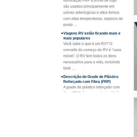
usinas siderúrgicas e altos-fornos
SMC BMC Fibra De
com altas temperaturas, salpicos de
Vidro Resina
Composto FRP
ponto ...
Manhole Cover
Viagens RV estão ficando mais e
mais populares
Você sabe o que é um RV? O
conceito do começo do RV é “casa
móvel”. O RV tem todos os itens
necessários para a vida, incluindo
bedr ...
Descrição do Grade de Plástico
Reforçado com Fibra (FRP)
A grade de plástico reforçado com
fibra (FRP) é uma grade de plástico
reforçada com fibra de vidro
moldada, disponível em painéis
padrão ou fa...
Projeto FRP Sheet & Panel
Aplicações FRP Gratings
Graças às excelentes propriedades
das grades FRP, estão substituindo