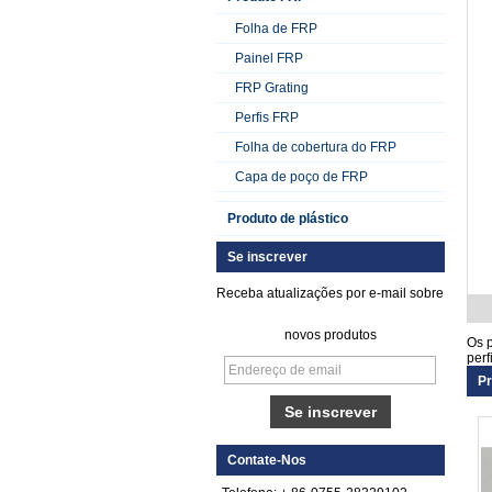
Folha de FRP
Painel FRP
FRP Grating
Perfis FRP
Folha de cobertura do FRP
Capa de poço de FRP
Produto de plástico
Se inscrever
Receba atualizações por e-mail sobre
novos produtos
Os p
perf
Pr
Folha de FRP de
plástico reforçado
com fibra de vidro
lisa gelada
Contate-Nos
Folha de cascalho