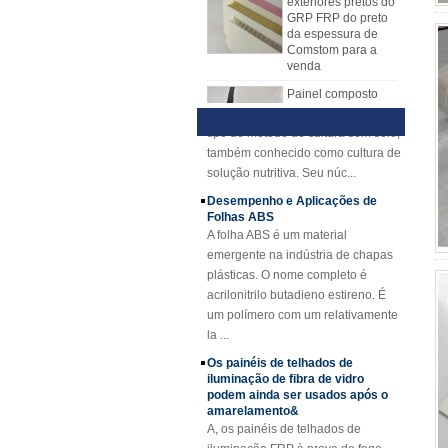
agora. A folha do mecanismo de
o material do núcleo do plutônio,
da espessura de
Comstom para a
FRP substituiu gradualmente
etc.,
Técnica e Vantagens da Visão
venda
a folha de disposição manual.
Geral de Hidroponia
A folha de mecanismo do FRP tem
1) Visão Geral
Painel composto
em espuma de
muitas vantagens sobre o lay-up
HidropônicaHidroponia é um novo
poliuretano
manual. A placa do mecanismo
tipo de método de cultura sem solo,
reforçado com fibra
FRP tem qualidade estável
também conhecido como cultura de
de vidro FRP PU
e espessura uniforme. Superfície
solução nutritiva. Seu núc...
para reboques
rentável, limpa e brilhante.
Desempenho e Aplicações de
A fibra de vidro
Folhas ABS
côncava amarela
da espessura de
A folha ABS é um material
25mm reforçou o
emergente na indústria de chapas
grating do plástico
plásticas. O nome completo é
FRP
acrilonitrilo butadieno estireno. É
Perfis de FRP de
um polímero com um relativamente
feixe de canal
la ...
reforçado com fibra
de vidro com fibra
Os painéis de telhados de
de vidro Cuomized
iluminação de fibra de vidro
podem ainda ser usados ​​após o
Folha de cobertura
amarelamento&
revestida de fibra
A, os painéis de telhados de
de vidro reforçada
iluminação FRP à prova de fogo
em gel revestida de
gel FRP
são usados ​​principalmente em