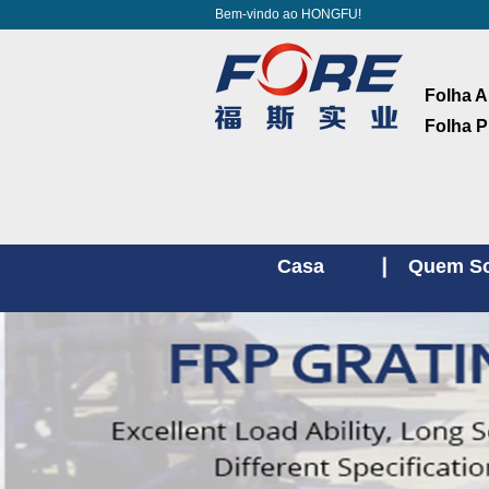
Bem-vindo ao HONGFU!
Folha A
Folha P
Casa
Quem S