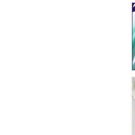
Aplicações FRP Gratings
Graças às excelentes propriedades
das grades FRP, estão substituindo
o aço carbono, o aço inoxidável,
a madeira e os metais não
ferrosos. A re...
FORE PP Sheet for Tanks
FORE PP Sheet for Tanks Foreth PP
Sheet tem boas propriedades de
resistência a ácidos e álcalis,
excelente capacidade de
processamento de soldagem ...