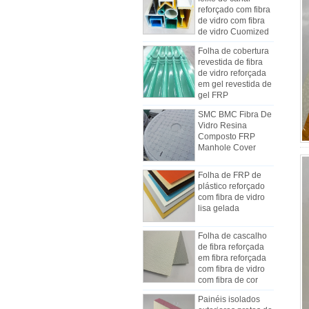
de vidro com fibra
de vidro Cuomized
Folha de cobertura
revestida de fibra
de vidro reforçada
em gel revestida de
gel FRP
SMC BMC Fibra De
Como escolher os painéis de
Vidro Resina
carroceria refrigerados
Composto FRP
Devido ao custo, instalação
Manhole Cover
e construção, os painéis do furgão
refrigerado foram gradualmente
Folha de FRP de
feitos de painéis compostos de FRP.
plástico reforçado
Os painéis compostos de FRP são
com fibra de vidro
feitos de planos de FRP e usados ​​
lisa gelada
como duas camadas do fundo e do
As diferenças entre a folha de
topo, além do papel de controlar
Folha de cascalho
mecanismo do FRP e as folhas de
de fibra reforçada
o peso, e também ter boa
disposição manual
em fibra reforçada
No início da indústria, a mão de
resistência ao impacto. A camada
com fibra de vidro
obra era geralmente usada para
do meio usa diferentes tipos de
com fibra de cor
fabricar FRP, mas a maioria dos
materiais do núcleo, como
Painéis isolados
fabricantes usa a linha de produção
o material do núcleo do favo de mel
exteriores pretos do
para produzir chapas de FRP
do PP, o material do núcleo de XPS,
GRP FRP do preto