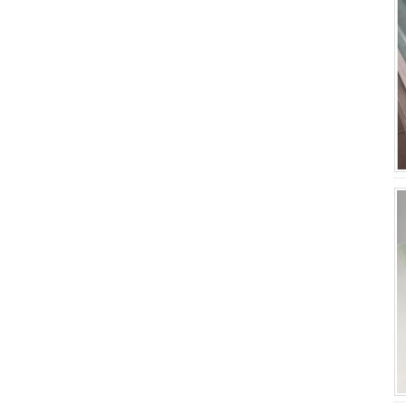
A, os painéis de telhados de
iluminação FRP à prova de fogo
são usados ​​principalmente em
usinas siderúrgicas e altos-fornos
com altas temperaturas, salpicos de
ponto ...
Viagens RV estão ficando mais e
mais populares
Você sabe o que é um RV? O
conceito do começo do RV é “casa
móvel”. O RV tem todos os itens
necessários para a vida, incluindo
bedr ...
Descrição do Grade de Plástico
Reforçado com Fibra (FRP)
A grade de plástico reforçado com
fibra (FRP) é uma grade de plástico
reforçada com fibra de vidro
moldada, disponível em painéis
padrão ou fa...
Projeto FRP Sheet & Panel