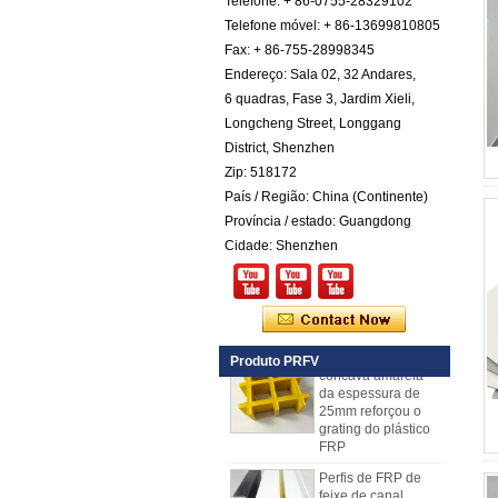
Telefone: + 86-0755-28329102
de fibra reforçada
Telefone móvel: + 86-13699810805
em fibra reforçada
com fibra de vidro
Fax: + 86-755-28998345
com fibra de cor
Endereço: Sala 02, 32 Andares,
Painéis isolados
6 quadras, Fase 3, Jardim Xieli,
exteriores pretos do
Longcheng Street, Longgang
GRP FRP do preto
District, Shenzhen
da espessura de
Comstom para a
Zip: 518172
venda
País / Região: China (Continente)
Painel composto
Província / estado: Guangdong
em espuma de
Cidade: Shenzhen
poliuretano
reforçado com fibra
de vidro FRP PU
para reboques
A fibra de vidro
côncava amarela
Produto PRFV
da espessura de
25mm reforçou o
grating do plástico
FRP
Perfis de FRP de
feixe de canal
reforçado com fibra