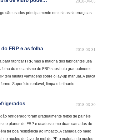
Os painéis de telhados de iluminação de fibra de vidro podem ainda ser usados ​​após o amarelamento&
2018-04-03
go são usados ​​principalmente em usinas siderúrgicas
As diferenças entre a folha de mecanismo do FRP e as folhas de disposição manual
2018-03-31
a para fabricar FRP, mas a maioria dos fabricantes usa
A folha do mecanismo de FRP substituiu gradualmente
RP tem muitas vantagens sobre o lay-up manual. A placa
rme. Superfície rentável, limpa e brilhante.
efrigerados
2018-03-30
rgão refrigerado foram gradualmente feitos de painéis
os de planos de FRP e usados ​​como duas camadas do
mbém ter boa resistência ao impacto. A camada do meio
al do núcleo do favo de mel do PP, o material do núcleo