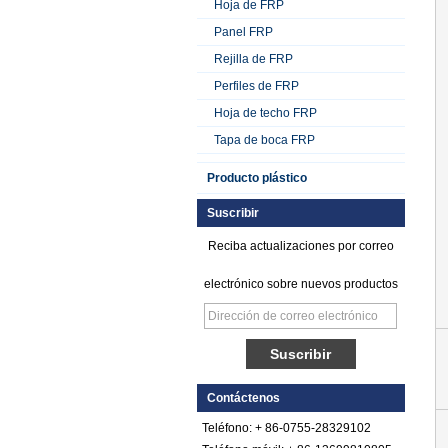
Hoja de FRP
Panel FRP
Rejilla de FRP
Perfiles de FRP
Hoja de techo FRP
Tapa de boca FRP
Producto plástico
Suscribir
Reciba actualizaciones por correo
electrónico sobre nuevos productos
Hoja de FRP de
plástico reforzado
con fibra de vidrio y
polietileno satinado
Contáctenos
Teléfono: + 86-0755-28329102
Hoja Pebbled FRP