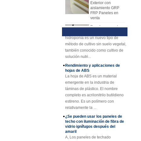
línea de producción para producir
material de núcleo de panal PP,
aislamiento GRP
hojas de FRP ahora. La hoja de
material de núcleo XPS, material de
FRP Paneles en
venta
mecanismo de FRP reemplazó
núcleo de PU, etc.
Técnica y ventajas de la
gradualmente la hoja de colocación
descripción hidroponía
Panel compuesto
de la mano. La hoja de mecanismo
1) Descripción hidropónicaLa
reforzado con fibra
de vidrio FRP PU
de FRP tiene muchas ventajas
hidroponía es un nuevo tipo de
de espuma de
sobre la colocación de la mano. La
método de cultivo sin suelo vegetal,
plástico para
placa del mecanismo FRP tiene
también conocido como cultivo de
remolques
una calidad estable y un espesor
solución nutri...
Rejilla de FRP de
uniforme. Superficie rentable,
Rendimiento y aplicaciones de
plástico reforzado
ordenada y brillante.
hojas de ABS
con fibra de vidrio
amarillo cóncavo de
La hoja de ABS es un material
25 mm de grosor
emergente en la industria de
láminas de plástico. El nombre
Perfiles plásticos
reforzados fibra de
completo es acrilonitrilo butildieno
vidrio del haz de
estireno. Es un polímero con
canal del tubo Rod
relativamente la ...
de Cuomized
¿Se pueden usar los paneles de
Hoja de techo de
techo con iluminación de fibra de
plástico FRP
vidrio ignífugos después del
reforzado con fibra
amaril
de vidrio
A, Los paneles de techado
transparente
ignífugos con iluminación FRP se
recubierto de gel