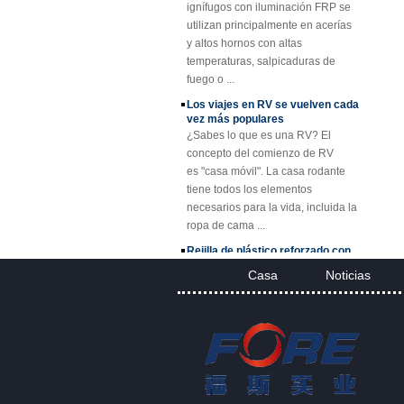
utilizan principalmente en acerías
SMC BMC
y altos hornos con altas
Fiberglass Resin
temperaturas, salpicaduras de
Composite FRP
Tapa de registro
fuego o ...
Los viajes en RV se vuelven cada
vez más populares
¿Sabes lo que es una RV? El
concepto del comienzo de RV
es "casa móvil". La casa rodante
tiene todos los elementos
necesarios para la vida, incluida la
ropa de cama ...
Rejilla de plástico reforzado con
fibra (FRP) Descripción
La rejilla de plástico reforzado con
Casa
Noticias
|
|
fibra (FRP) es una rejilla de plástico
reforzada con fibra de vidrio de una
sola pieza moldeada, disponible en
...
Proyecto de paneles y paneles de
FRP
Aplicaciones de rejillas FRP