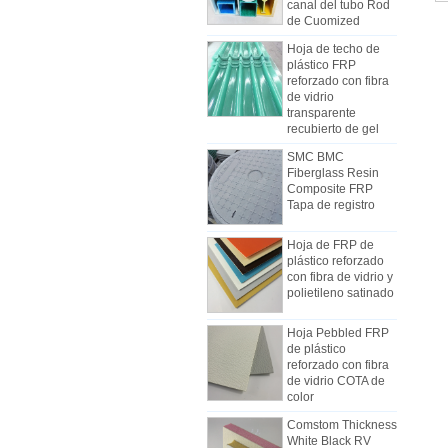
de Cuomized
Hoja de techo de
plástico FRP
reforzado con fibra
de vidrio
transparente
recubierto de gel
SMC BMC
Cómo elegir paneles de
Fiberglass Resin
carrocería de camiones
Composite FRP
refrigerados
Tapa de registro
Debido al costo, la instalación y la
construcción, los paneles de
Hoja de FRP de
camionetas frigoríficas se fabricaron
plástico reforzado
gradualmente con paneles
con fibra de vidrio y
compuestos de FRP. Los paneles
polietileno satinado
compuestos FRP están hechos de
pisos FRP y se utilizan como dos
Hoja Pebbled FRP
Las diferencias entre la hoja de
capas de la parte inferior y superior,
de plástico
mecanismo de FRP y las hojas de
reforzado con fibra
además del papel de controlar el
Lay Lay-up
de vidrio COTA de
Al comienzo de la industria, la
peso, y también tienen buena
color
mano de obra generalmente se
resistencia al impacto. La capa
Comstom Thickness
usaba para fabricar FRP, pero la
intermedia utiliza diferentes tipos de
White Black RV
mayoría de los fabricantes usan la
materiales de núcleo, como
Exterior con