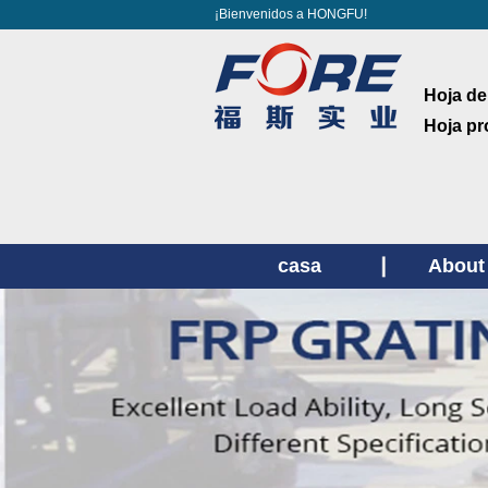
¡Bienvenidos a HONGFU!
Hoja de
Hoja pr
casa
About