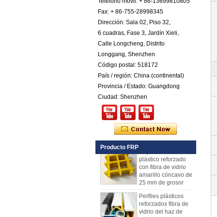
Teléfono móvil: + 86-13699810805
de plástico
reforzado con fibra
Fax: + 86-755-28998345
de vidrio COTA de
Dirección: Sala 02, Piso 32,
color
6 cuadras, Fase 3, Jardín Xieli,
Comstom Thickness
Calle Longcheng, Distrito
White Black RV
Longgang, Shenzhen
Exterior con
aislamiento GRP
Código postal: 518172
FRP Paneles en
País / región: China (continental)
venta
Provincia / Estado: Guangdong
Panel compuesto
Ciudad: Shenzhen
reforzado con fibra
de vidrio FRP PU
de espuma de
plástico para
remolques
Rejilla de FRP de
Producto FRP
plástico reforzado
con fibra de vidrio
amarillo cóncavo de
25 mm de grosor
Perfiles plásticos
reforzados fibra de
vidrio del haz de
canal del tubo Rod