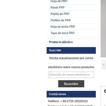
Hoja de FRP
Panel FRP
Rejilla de FRP
Perfiles de FRP
Hoja de techo FRP
Tapa de boca FRP
Producto plástico
Hoja de FRP de
plástico reforzado
Suscribir
con fibra de vidrio y
polietileno satinado
Reciba actualizaciones por correo
Hoja Pebbled FRP
electrónico sobre nuevos productos
de plástico
reforzado con fibra
de vidrio COTA de
color
Comstom Thickness
White Black RV
Contáctenos
Exterior con
aislamiento GRP
Teléfono: + 86-0755-28329102
FRP Paneles en