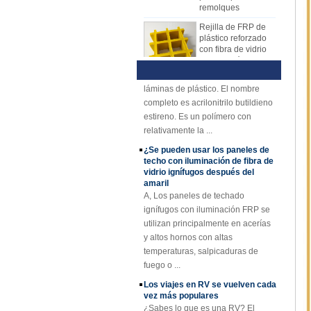
una calidad estable y un espesor
solución nutri...
Rejilla de FRP de
uniforme. Superficie rentable,
Rendimiento y aplicaciones de
plástico reforzado
ordenada y brillante.
hojas de ABS
con fibra de vidrio
amarillo cóncavo de
La hoja de ABS es un material
25 mm de grosor
emergente en la industria de
láminas de plástico. El nombre
Perfiles plásticos
reforzados fibra de
completo es acrilonitrilo butildieno
vidrio del haz de
estireno. Es un polímero con
canal del tubo Rod
relativamente la ...
de Cuomized
¿Se pueden usar los paneles de
Hoja de techo de
techo con iluminación de fibra de
plástico FRP
vidrio ignífugos después del
reforzado con fibra
amaril
de vidrio
A, Los paneles de techado
transparente
ignífugos con iluminación FRP se
recubierto de gel
utilizan principalmente en acerías
SMC BMC
y altos hornos con altas
Fiberglass Resin
temperaturas, salpicaduras de
Composite FRP
Tapa de registro
fuego o ...
Los viajes en RV se vuelven cada
vez más populares
¿Sabes lo que es una RV? El
concepto del comienzo de RV