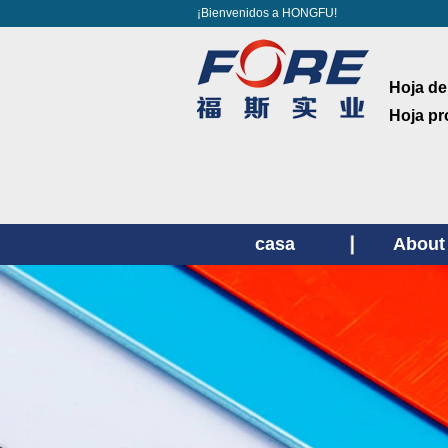
¡Bienvenidos a HONGFU!
Hoja de
Hoja pr
casa
About