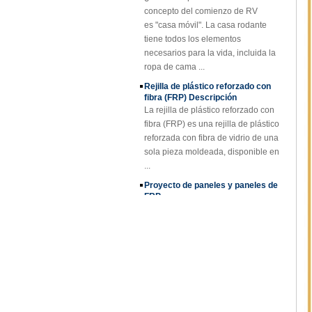
es "casa móvil". La casa rodante
tiene todos los elementos
necesarios para la vida, incluida la
ropa de cama ...
Rejilla de plástico reforzado con
fibra (FRP) Descripción
La rejilla de plástico reforzado con
fibra (FRP) es una rejilla de plástico
reforzada con fibra de vidrio de una
sola pieza moldeada, disponible en
...
Proyecto de paneles y paneles de
FRP
Aplicaciones de rejillas FRP
Gracias a las excelentes
propiedades de las rejillas FRP,
están reemplazando acero al
carbono, acero inoxidable, madera
y metales no ferrosos. La re...
Hoja de PP de FORE para tanques
Hoja de PP de FORE para tanques