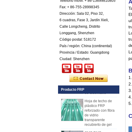
Teléfono móvil: + 86-13699810805
A
venta
Fax: + 86-755-28998345
T
Panel compuesto
Dirección: Sala 02, Piso 32,
reforzado con fibra
E
de vidrio FRP PU
6 cuadras, Fase 3, Jardín Xieli,
u
de espuma de
Calle Longcheng, Distrito
tr
plástico para
L
Longgang, Shenzhen
remolques
tr
Código postal: 518172
Rejilla de FRP de
de
País / región: China (continental)
plástico reforzado
con fibra de vidrio
L
Provincia / Estado: Guangdong
amarillo cóncavo de
p
Ciudad: Shenzhen
25 mm de grosor
Perfiles plásticos
B
reforzados fibra de
1
vidrio del haz de
canal del tubo Rod
2.
de Cuomized
Producto FRP
3.
Hoja de techo de
4
plástico FRP
5
reforzado con fibra
de vidrio
transparente
C
recubierto de gel
SMC BMC
Cómo elegir paneles de
Fiberglass Resin