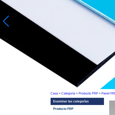
Casa
>
Categoría
>
Producto FRP
>
Panel FR
Examinar las categorías
Producto FRP