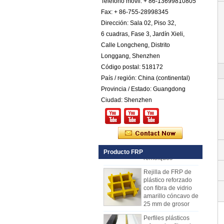
Teléfono móvil: + 86-13699810805
Hoja Pebbled FRP
Fax: + 86-755-28998345
de plástico
Dirección: Sala 02, Piso 32,
reforzado con fibra
6 cuadras, Fase 3, Jardín Xieli,
de vidrio COTA de
color
Calle Longcheng, Distrito
Longgang, Shenzhen
Comstom Thickness
White Black RV
Código postal: 518172
Exterior con
País / región: China (continental)
aislamiento GRP
FRP Paneles en
Provincia / Estado: Guangdong
venta
Ciudad: Shenzhen
Panel compuesto
reforzado con fibra
de vidrio FRP PU
de espuma de
plástico para
remolques
Producto FRP
Rejilla de FRP de
plástico reforzado
con fibra de vidrio
amarillo cóncavo de
25 mm de grosor
Perfiles plásticos
reforzados fibra de