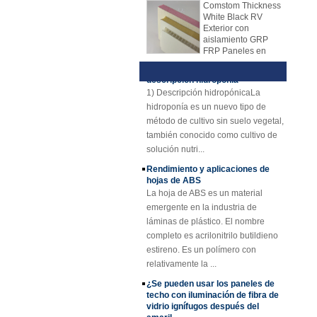
White Black RV
mayoría de los fabricantes usan la
materiales de núcleo, como
Exterior con
línea de producción para producir
material de núcleo de panal PP,
aislamiento GRP
hojas de FRP ahora. La hoja de
material de núcleo XPS, material de
FRP Paneles en
venta
mecanismo de FRP reemplazó
núcleo de PU, etc.
Técnica y ventajas de la
gradualmente la hoja de colocación
descripción hidroponía
Panel compuesto
de la mano. La hoja de mecanismo
1) Descripción hidropónicaLa
reforzado con fibra
de vidrio FRP PU
de FRP tiene muchas ventajas
hidroponía es un nuevo tipo de
de espuma de
sobre la colocación de la mano. La
método de cultivo sin suelo vegetal,
plástico para
placa del mecanismo FRP tiene
también conocido como cultivo de
remolques
una calidad estable y un espesor
solución nutri...
Rejilla de FRP de
uniforme. Superficie rentable,
Rendimiento y aplicaciones de
plástico reforzado
ordenada y brillante.
hojas de ABS
con fibra de vidrio
amarillo cóncavo de
La hoja de ABS es un material
25 mm de grosor
emergente en la industria de
láminas de plástico. El nombre
Perfiles plásticos
reforzados fibra de
completo es acrilonitrilo butildieno
vidrio del haz de
estireno. Es un polímero con
canal del tubo Rod
relativamente la ...
de Cuomized
¿Se pueden usar los paneles de
Hoja de techo de
techo con iluminación de fibra de
plástico FRP
vidrio ignífugos después del
reforzado con fibra
amaril
de vidrio