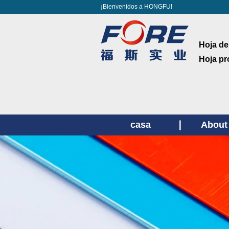
¡Bienvenidos a HONGFU!
Hoja de
Hoja pr
casa
About