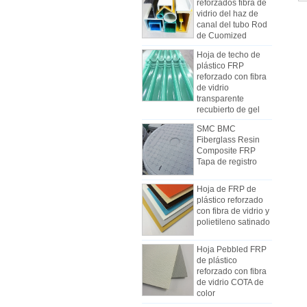
vidrio del haz de
canal del tubo Rod
de Cuomized
Hoja de techo de
plástico FRP
reforzado con fibra
de vidrio
transparente
recubierto de gel
SMC BMC
Cómo elegir paneles de
Fiberglass Resin
carrocería de camiones
Composite FRP
refrigerados
Tapa de registro
Debido al costo, la instalación y la
construcción, los paneles de
Hoja de FRP de
camionetas frigoríficas se fabricaron
plástico reforzado
gradualmente con paneles
con fibra de vidrio y
compuestos de FRP. Los paneles
polietileno satinado
compuestos FRP están hechos de
pisos FRP y se utilizan como dos
Hoja Pebbled FRP
Las diferencias entre la hoja de
capas de la parte inferior y superior,
de plástico
mecanismo de FRP y las hojas de
reforzado con fibra
además del papel de controlar el
Lay Lay-up
de vidrio COTA de
Al comienzo de la industria, la
peso, y también tienen buena
color
mano de obra generalmente se
resistencia al impacto. La capa
Comstom Thickness
usaba para fabricar FRP, pero la
intermedia utiliza diferentes tipos de