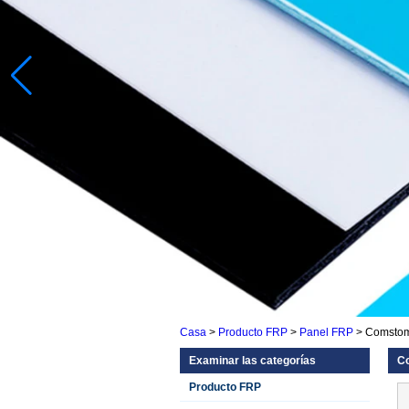
Casa
>
Producto FRP
>
Panel FRP
>
Comstom 
Examinar las categorías
Co
Producto FRP