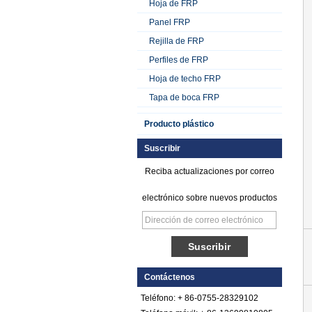
Hoja de FRP
Panel FRP
Rejilla de FRP
Perfiles de FRP
Hoja de techo FRP
Tapa de boca FRP
Producto plástico
Suscribir
Reciba actualizaciones por correo
electrónico sobre nuevos productos
Hoja de FRP de
plástico reforzado
Contáctenos
con fibra de vidrio y
Teléfono: + 86-0755-28329102
polietileno satinado