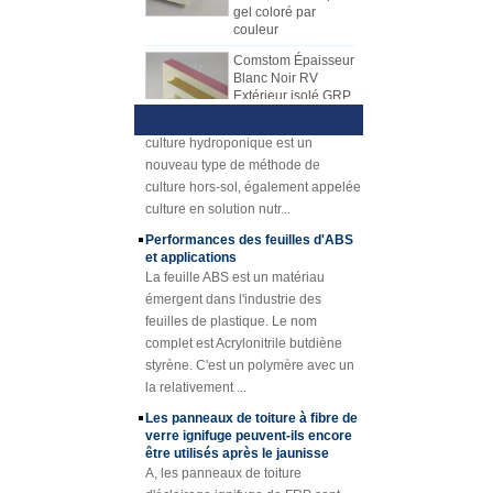
couleur
pour produire des feuilles de PRF.
noyau de nid d'abeilles de pp, le
La feuille de mécanisme de FRP
matériel de noyau de XPS, le
Comstom Épaisseur
Présentation de la culture
Blanc Noir RV
a progressivement remplacé la
matériel de noyau d'unité centrale,
hydroponique Technique et
Extérieur isolé GRP
feuille de drapage de main. La
avantages
etc.,
FRP Panneaux à
1) Présentation hydroponiqueLa
feuille de mécanisme de FRP
vendre
culture hydroponique est un
a beaucoup d'avantages au-dessus
Panneau composé
nouveau type de méthode de
de la disposition de main. La
de mousse d'unité
culture hors-sol, également appelée
plaque de mécanisme FRP a une
centrale de
culture en solution nutr...
qualité stable et une épaisseur
plastique renforcé
par fibre de verre de
uniforme. Surface rentable, propre
Performances des feuilles d'ABS
fibre de verre pour
et brillante.
et applications
des remorques
La feuille ABS est un matériau
Caillebotis en
émergent dans l'industrie des
plastique renforcé
feuilles de plastique. Le nom
de FRP de fibre de
complet est Acrylonitrile butdiène
verre concave
styrène. C'est un polymère avec un
jaune d'épaisseur
de 25mm
la relativement ...
Profils en plastique
Les panneaux de toiture à fibre de
renforcés de fibre
verre ignifuge peuvent-ils encore
de verre de tube de
être utilisés après le jaunisse
canne de tube de
A, les panneaux de toiture
Rod de fibre de
d'éclairage ignifuge de FRP sont
verre de Cuomized