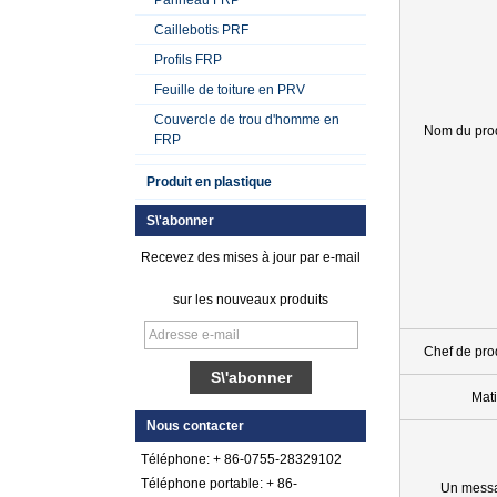
Caillebotis PRF
Profils FRP
Feuille de toiture en PRV
Couvercle de trou d'homme en
Nom du prod
FRP
Produit en plastique
S\'abonner
Recevez des mises à jour par e-mail
sur les nouveaux produits
Chef de pro
Feuille de plastique
Mat
renforcée par fibre
Nous contacter
de verre gelée par
gel lisse
Téléphone: + 86-0755-28329102
Téléphone portable: + 86-
Un mess
Feuille de galet de