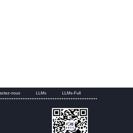
actez-nous
LLMs
LLMs-Full
|
|