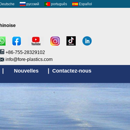
Deutsche
русский
português
Español
chinoise
+86-755-28329102
info@fore-plastics.com
Nouvelles
Contactez-nous