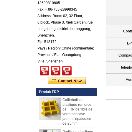
13699810805
FRP en plastique
renforcé par fibre de
Fax: + 86-755-28998345
verre cotonnée par
Address: Room 02, 32 Floor,
gel coloré par
couleur
6 block, Phase 3, Xieli Garden, rue
Longcheng, district de Longgang,
Comstom Épaisseur
Conta
Blanc Noir RV
Shenzhen.
Extérieur isolé GRP
Zip: 518172
E-
FRP Panneaux à
Pays / Région: Chine (continentale)
vendre
Province / Etat: Guangdong
Compag
Panneau composé
Ville: Shenzhen
de mousse d'unité
centrale de
téléph
plastique renforcé
par fibre de verre de
Véri
fibre de verre pour
des remorques
Produit FRP
Caillebotis en
plastique renforcé
de FRP de fibre de
verre concave
jaune d'épaisseur
de 25mm
Profils en plastique
renforcés de fibre