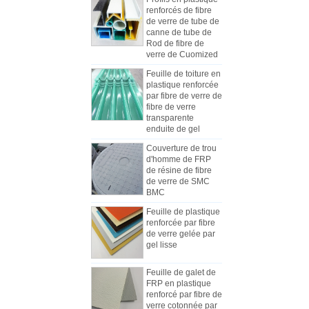
de verre de tube de
canne de tube de
Rod de fibre de
verre de Cuomized
Feuille de toiture en
plastique renforcée
par fibre de verre de
fibre de verre
Comment choisir les panneaux de
transparente
carrosserie de camion réfrigéré
enduite de gel
En raison du coût, de l'installation et
Couverture de trou
de la construction, les panneaux
d'homme de FRP
des camions frigorifiques ont été
de résine de fibre
progressivement fabriqués en
de verre de SMC
BMC
panneaux composites de PRF. Les
panneaux composites en PRF sont
Feuille de plastique
constitués de méplats en PRF et
renforcée par fibre
Les différences entre la feuille de
de verre gelée par
sont utilisés comme deux couches
mécanisme de FRP et les feuilles
gel lisse
de fond et de sommet, en plus du
de Lay-up de main
Au début de l'industrie, la main-
rôle de contrôle du poids, et ont
Feuille de galet de
d'œuvre était habituellement utilisée
également une bonne résistance
FRP en plastique
pour fabriquer des FRP, mais la
aux chocs. La couche intermédiaire
renforcé par fibre de
plupart des fabricants utilisent
utilise différents types de matériaux
verre cotonnée par
gel coloré par
maintenant la ligne de production
de noyau, tels que le matériau de