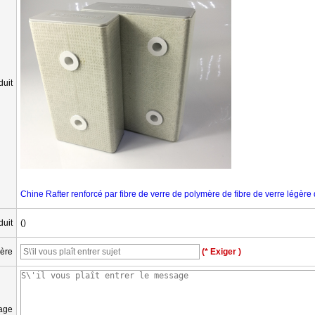
uit
Chine Rafter renforcé par fibre de verre de polymère de fibre de verre légère
duit
()
ière
(* Exiger )
age