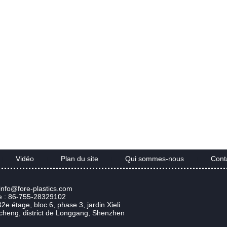
Vidéo
Plan du site
Qui sommes-nous
Cont
|
|
|
|
 info@fore-plastics.com
e : 86-755-28329102
32e étage, bloc 6, phase 3, jardin Xieli
heng, district de Longgang, Shenzhen