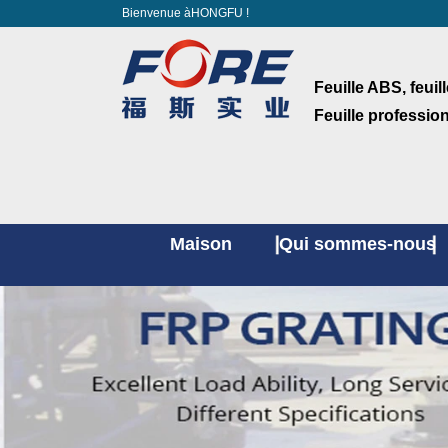
Bienvenue àHONGFU !
Feuille ABS, feuil
Feuille professio
Maison
Qui sommes-nous