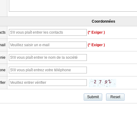
Coordonnées
cts
(* Exiger )
mail
(* Exiger )
nie
one
fier