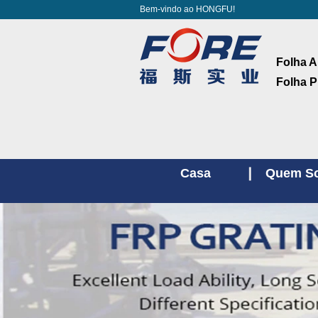
Bem-vindo ao HONGFU!
Folha A
Folha P
Casa
Quem S