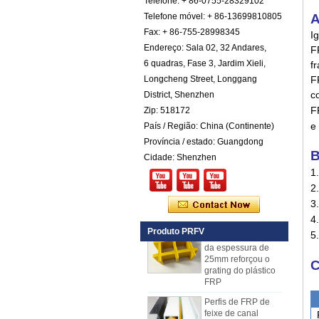
Telefone: + 86-0755-28329102
de fibra reforçada
em fibra reforçada
Telefone móvel: + 86-13699810805
A
com fibra de vidro
Fax: + 86-755-28998345
I
com fibra de cor
Endereço: Sala 02, 32 Andares,
F
Painéis isolados
6 quadras, Fase 3, Jardim Xieli,
f
exteriores pretos do
Longcheng Street, Longgang
GRP FRP do preto
F
da espessura de
c
District, Shenzhen
Comstom para a
F
Zip: 518172
venda
e 
País / Região: China (Continente)
Painel composto
Província / estado: Guangdong
em espuma de
B
poliuretano
Cidade: Shenzhen
reforçado com fibra
1
de vidro FRP PU
2.
para reboques
3
A fibra de vidro
4
côncava amarela
Produto PRFV
da espessura de
5
25mm reforçou o
grating do plástico
C
FRP
Perfis de FRP de
feixe de canal
reforçado com fibra