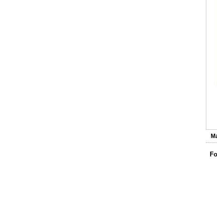
L
M
Fo