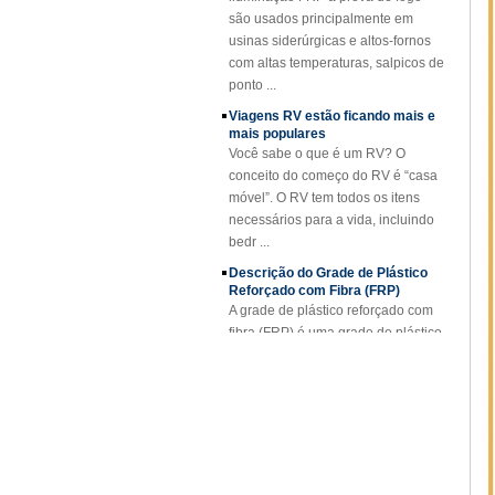
usinas siderúrgicas e altos-fornos
SMC BMC Fibra De
Vidro Resina
com altas temperaturas, salpicos de
Composto FRP
ponto ...
Manhole Cover
Viagens RV estão ficando mais e
mais populares
Você sabe o que é um RV? O
conceito do começo do RV é “casa
móvel”. O RV tem todos os itens
necessários para a vida, incluindo
bedr ...
Descrição do Grade de Plástico
Reforçado com Fibra (FRP)
A grade de plástico reforçado com
fibra (FRP) é uma grade de plástico
reforçada com fibra de vidro
moldada, disponível em painéis
padrão ou fa...
Projeto FRP Sheet & Panel
Aplicações FRP Gratings
Graças às excelentes propriedades
das grades FRP, estão substituindo