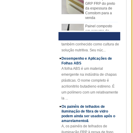
agora. A folha do mecanismo de
da espessura de
o material do núcleo do plutônio,
Comstom para a
FRP substituiu gradualmente
etc.,
Técnica e Vantagens da Visão
venda
a folha de disposição manual.
Geral de Hidroponia
A folha de mecanismo do FRP tem
Painel composto
1) Visão Geral
em espuma de
muitas vantagens sobre o lay-up
HidropônicaHidroponia é um novo
poliuretano
manual. A placa do mecanismo
tipo de método de cultura sem solo,
reforçado com fibra
FRP tem qualidade estável
também conhecido como cultura de
de vidro FRP PU
e espessura uniforme. Superfície
para reboques
solução nutritiva. Seu núc...
rentável, limpa e brilhante.
A fibra de vidro
Desempenho e Aplicações de
côncava amarela
Folhas ABS
da espessura de
A folha ABS é um material
25mm reforçou o
emergente na indústria de chapas
grating do plástico
plásticas. O nome completo é
FRP
acrilonitrilo butadieno estireno. É
Perfis de FRP de
um polímero com um relativamente
feixe de canal
la ...
reforçado com fibra
de vidro com fibra
Os painéis de telhados de
de vidro Cuomized
iluminação de fibra de vidro
podem ainda ser usados ​​após o
Folha de cobertura
amarelamento&
revestida de fibra
A, os painéis de telhados de
de vidro reforçada
em gel revestida de
iluminação FRP à prova de fogo
gel FRP
são usados ​​principalmente em