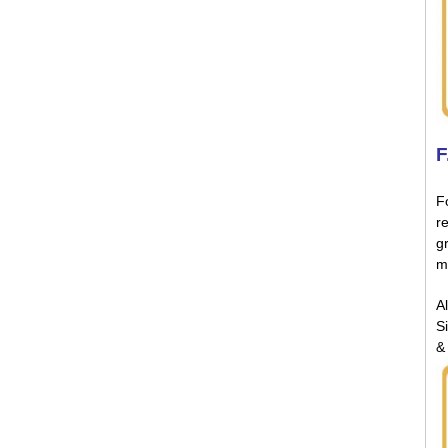
F
F
r
g
m
A
S
&