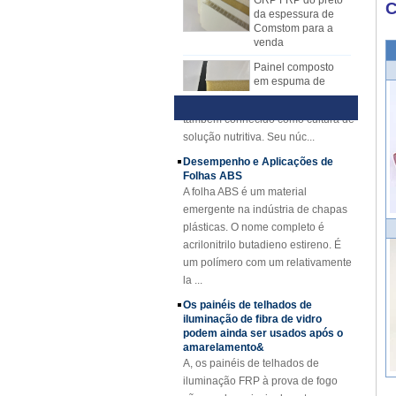
C
Comstom para a
FRP substituiu gradualmente
etc.,
Técnica e Vantagens da Visão
venda
a folha de disposição manual.
Geral de Hidroponia
A folha de mecanismo do FRP tem
1) Visão Geral
Painel composto
em espuma de
muitas vantagens sobre o lay-up
HidropônicaHidroponia é um novo
poliuretano
manual. A placa do mecanismo
tipo de método de cultura sem solo,
reforçado com fibra
FRP tem qualidade estável
também conhecido como cultura de
de vidro FRP PU
e espessura uniforme. Superfície
solução nutritiva. Seu núc...
para reboques
rentável, limpa e brilhante.
Desempenho e Aplicações de
A fibra de vidro
Folhas ABS
côncava amarela
da espessura de
A folha ABS é um material
25mm reforçou o
emergente na indústria de chapas
grating do plástico
plásticas. O nome completo é
FRP
acrilonitrilo butadieno estireno. É
Perfis de FRP de
um polímero com um relativamente
feixe de canal
la ...
reforçado com fibra
de vidro com fibra
Os painéis de telhados de
de vidro Cuomized
iluminação de fibra de vidro
podem ainda ser usados ​​após o
Folha de cobertura
amarelamento&
revestida de fibra
A, os painéis de telhados de
de vidro reforçada
iluminação FRP à prova de fogo
em gel revestida de
gel FRP
são usados ​​principalmente em