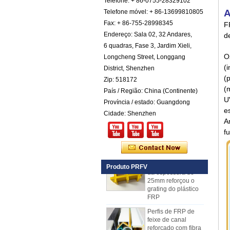
Telefone: + 86-0755-28329102
em fibra reforçada
A
Telefone móvel: + 86-13699810805
com fibra de vidro
com fibra de cor
Fax: + 86-755-28998345
FR
Endereço: Sala 02, 32 Andares,
Painéis isolados
de
exteriores pretos do
6 quadras, Fase 3, Jardim Xieli,
GRP FRP do preto
O
Longcheng Street, Longgang
da espessura de
(i
Comstom para a
District, Shenzhen
venda
(
Zip: 518172
(
Painel composto
País / Região: China (Continente)
em espuma de
U
Província / estado: Guangdong
poliuretano
e
Cidade: Shenzhen
reforçado com fibra
A
de vidro FRP PU
para reboques
fu
A fibra de vidro
côncava amarela
da espessura de
Produto PRFV
25mm reforçou o
grating do plástico
FRP
Perfis de FRP de
feixe de canal
reforçado com fibra
de vidro com fibra