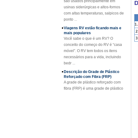
usinas siderúrgicas e altos-fornos
D
SMC BMC Fibra De
com altas temperaturas, salpicos de
Vidro Resina
Composto FRP
ponto ...
Manhole Cover
Viagens RV estão ficando mais e
1
mais populares
2
Você sabe o que é um RV? O
conceito do começo do RV é “casa
3
móvel”. O RV tem todos os itens
necessários para a vida, incluindo
bedr ...
Descrição do Grade de Plástico
Reforçado com Fibra (FRP)
A grade de plástico reforçado com
fibra (FRP) é uma grade de plástico
reforçada com fibra de vidro
moldada, disponível em painéis
padrão ou fa...
Projeto FRP Sheet & Panel
Aplicações FRP Gratings
Graças às excelentes propriedades
das grades FRP, estão substituindo
o aço carbono, o aço inoxidável,