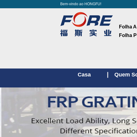
Bem-vindo ao HONGFU!
Folha A
Folha P
Casa
Quem S