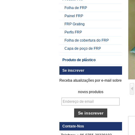
Folha de FRP
Painel FRP
FRP Grating
Perfis FRP
Folha de cobertura do FRP
Capa de poço de FRP
Produto de plástico
Se inscrever
Receba atualizações por e-mail sobre
novos produtos
Folha de FRP de
plástico reforçado
com fibra de vidro
lisa gelada
Contate-Nos
Folha de cascalho
de fibra reforçada