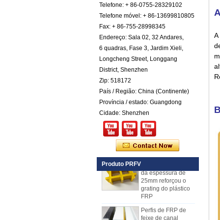
de fibra reforçada
Telefone: + 86-0755-28329102
A
em fibra reforçada
Telefone móvel: + 86-13699810805
com fibra de vidro
Fax: + 86-755-28998345
com fibra de cor
A
Endereço: Sala 02, 32 Andares,
Painéis isolados
d
6 quadras, Fase 3, Jardim Xieli,
exteriores pretos do
m
GRP FRP do preto
Longcheng Street, Longgang
da espessura de
a
District, Shenzhen
Comstom para a
R
venda
Zip: 518172
País / Região: China (Continente)
Painel composto
em espuma de
Província / estado: Guangdong
B
poliuretano
Cidade: Shenzhen
reforçado com fibra
de vidro FRP PU
para reboques
A fibra de vidro
côncava amarela
da espessura de
Produto PRFV
25mm reforçou o
grating do plástico
FRP
Perfis de FRP de
feixe de canal
reforçado com fibra