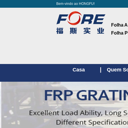
Bem-vindo ao HONGFU!
Folha A
Folha P
Casa
Quem S