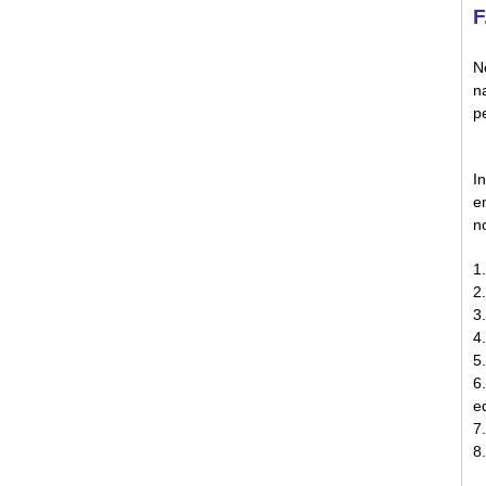
F
N
n
p
I
e
n
1
2
3
4
5
6
e
7
8