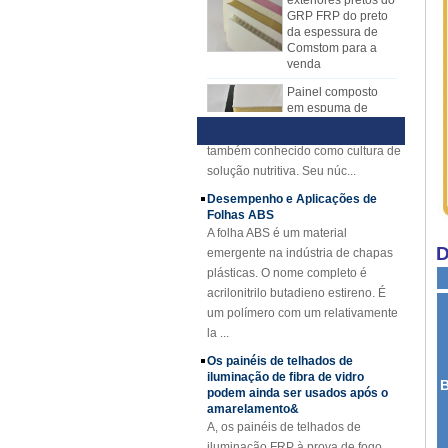
agora. A folha do mecanismo de
o material do núcleo do plutônio,
da espessura de
Comstom para a
FRP substituiu gradualmente
etc.,
Técnica e Vantagens da Visão
venda
a folha de disposição manual.
Geral de Hidroponia
A folha de mecanismo do FRP tem
1) Visão Geral
Painel composto
em espuma de
muitas vantagens sobre o lay-up
HidropônicaHidroponia é um novo
poliuretano
manual. A placa do mecanismo
tipo de método de cultura sem solo,
reforçado com fibra
FRP tem qualidade estável
também conhecido como cultura de
de vidro FRP PU
e espessura uniforme. Superfície
solução nutritiva. Seu núc...
para reboques
rentável, limpa e brilhante.
Desempenho e Aplicações de
A fibra de vidro
Folhas ABS
côncava amarela
da espessura de
A folha ABS é um material
25mm reforçou o
emergente na indústria de chapas
grating do plástico
D
plásticas. O nome completo é
FRP
acrilonitrilo butadieno estireno. É
Perfis de FRP de
um polímero com um relativamente
feixe de canal
la ...
reforçado com fibra
de vidro com fibra
Os painéis de telhados de
de vidro Cuomized
iluminação de fibra de vidro
podem ainda ser usados ​​após o
Folha de cobertura
B
amarelamento&
revestida de fibra
A, os painéis de telhados de
de vidro reforçada
iluminação FRP à prova de fogo
em gel revestida de
gel FRP
são usados ​​principalmente em