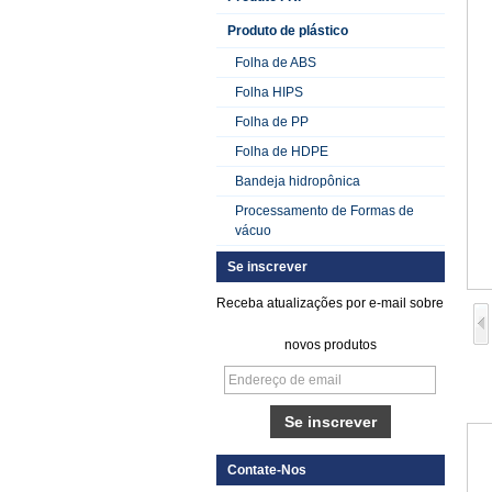
Produto de plástico
Folha de ABS
Folha HIPS
Folha de PP
Folha de HDPE
Bandeja hidropônica
Processamento de Formas de
vácuo
Se inscrever
Receba atualizações por e-mail sobre
novos produtos
Folha de FRP de
plástico reforçado
com fibra de vidro
lisa gelada
Contate-Nos
Folha de cascalho