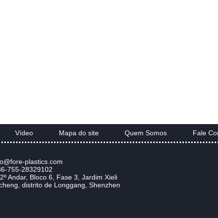
Vídeo
Mapa do site
Quem Somos
Fale Co
|
|
|
|
nfo@fore-plastics.com
:86-755-28329102
2º Andar, Bloco 6, Fase 3, Jardim Xieli
heng, distrito de Longgang, Shenzhen