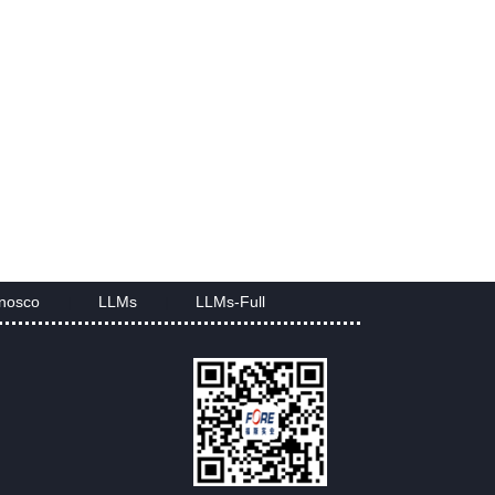
nosco
LLMs
LLMs-Full
|
|