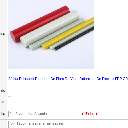
uto
Sólida Pultruded Redonda De Fibra De Vidro Reforçada De Plástico FRP GR
 de
()
uto.
eito
(* Exigir )