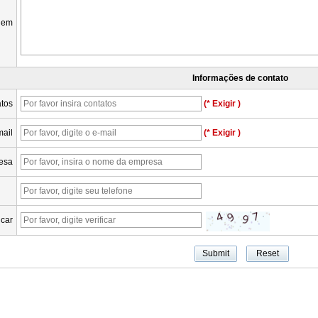
gem
Informações de contato
tos
(* Exigir )
mail
(* Exigir )
esa
icar