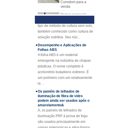
venda
a folha de disposição manual.
Geral de Hidroponia
A folha de mecanismo do FRP tem
1) Visão Geral
Painel composto
em espuma de
muitas vantagens sobre o lay-up
HidropônicaHidroponia é um novo
poliuretano
manual. A placa do mecanismo
tipo de método de cultura sem solo,
reforçado com fibra
FRP tem qualidade estável
também conhecido como cultura de
de vidro FRP PU
e espessura uniforme. Superfície
solução nutritiva. Seu núc...
para reboques
rentável, limpa e brilhante.
Desempenho e Aplicações de
A fibra de vidro
Folhas ABS
côncava amarela
da espessura de
A folha ABS é um material
25mm reforçou o
emergente na indústria de chapas
grating do plástico
plásticas. O nome completo é
FRP
acrilonitrilo butadieno estireno. É
Perfis de FRP de
um polímero com um relativamente
feixe de canal
la ...
reforçado com fibra
de vidro com fibra
Os painéis de telhados de
de vidro Cuomized
iluminação de fibra de vidro
podem ainda ser usados ​​após o
Folha de cobertura
amarelamento&
revestida de fibra
A, os painéis de telhados de
de vidro reforçada
iluminação FRP à prova de fogo
em gel revestida de
gel FRP
são usados ​​principalmente em
usinas siderúrgicas e altos-fornos
SMC BMC Fibra De
com altas temperaturas, salpicos de
Vidro Resina