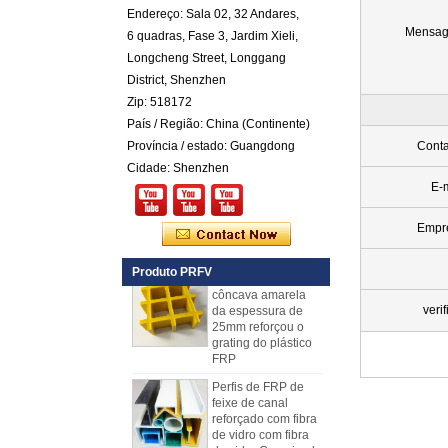
Endereço: Sala 02, 32 Andares,
com fibra de cor
Mensa
6 quadras, Fase 3, Jardim Xieli,
Painéis isolados
Longcheng Street, Longgang
exteriores pretos do
GRP FRP do preto
District, Shenzhen
da espessura de
Zip: 518172
Comstom para a
venda
País / Região: China (Continente)
Província / estado: Guangdong
Conta
Painel composto
em espuma de
Cidade: Shenzhen
poliuretano
E-
reforçado com fibra
de vidro FRP PU
Empr
para reboques
A fibra de vidro
Produto PRFV
côncava amarela
da espessura de
25mm reforçou o
verif
grating do plástico
FRP
Perfis de FRP de
feixe de canal
reforçado com fibra
de vidro com fibra
de vidro Cuomized