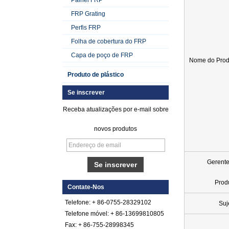
FRP Grating
Perfis FRP
Folha de cobertura do FRP
Capa de poço de FRP
Nome do Prod
Produto de plástico
Se inscrever
Receba atualizações por e-mail sobre
novos produtos
Folha de FRP de
Gerente
plástico reforçado
com fibra de vidro
Prod
lisa gelada
Contate-Nos
Telefone: + 86-0755-28329102
Suj
Folha de cascalho
de fibra reforçada
Telefone móvel: + 86-13699810805
em fibra reforçada
Fax: + 86-755-28998345
com fibra de vidro