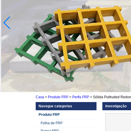
Casa
>
Produto FRP
>
Perfis FRP
>
Sólida Pultruded Redon
Navegue categorias
Investigação
Produto FRP
Folha de FRP
Painel FRP