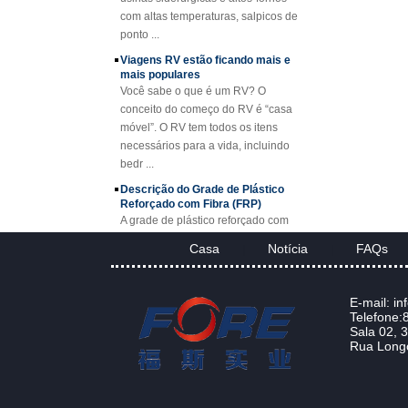
Composto FRP
ponto ...
Manhole Cover
Viagens RV estão ficando mais e
mais populares
Você sabe o que é um RV? O
conceito do começo do RV é “casa
móvel”. O RV tem todos os itens
necessários para a vida, incluindo
bedr ...
Descrição do Grade de Plástico
Reforçado com Fibra (FRP)
A grade de plástico reforçado com
fibra (FRP) é uma grade de plástico
reforçada com fibra de vidro
Casa
Notícia
FAQs
|
|
moldada, disponível em painéis
padrão ou fa...
Projeto FRP Sheet & Panel
E-mail: i
Telefone
Aplicações FRP Gratings
Sala 02, 3
Graças às excelentes propriedades
Rua Longc
das grades FRP, estão substituindo
o aço carbono, o aço inoxidável,
a madeira e os metais não