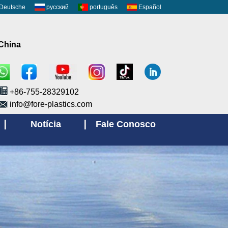
Deutsche
русский
português
Español
 China
+86-755-28329102
info@fore-plastics.com
Notícia
Fale Conosco