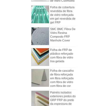
Folha de cobertura
revestida de fibra
de vidro reforçada
em gel revestida de
gel FRP
SMC BMC Fibra De
Como escolher os painéis de
Vidro Resina
carroceria refrigerados
Composto FRP
Devido ao custo, instalação
Manhole Cover
e construção, os painéis do furgão
refrigerado foram gradualmente
Folha de FRP de
feitos de painéis compostos de FRP.
plástico reforçado
Os painéis compostos de FRP são
com fibra de vidro
feitos de planos de FRP e usados ​​
lisa gelada
como duas camadas do fundo e do
As diferenças entre a folha de
topo, além do papel de controlar
Folha de cascalho
mecanismo do FRP e as folhas de
de fibra reforçada
o peso, e também ter boa
disposição manual
em fibra reforçada
No início da indústria, a mão de
resistência ao impacto. A camada
com fibra de vidro
obra era geralmente usada para
do meio usa diferentes tipos de
com fibra de cor
fabricar FRP, mas a maioria dos
materiais do núcleo, como
Painéis isolados
fabricantes usa a linha de produção
o material do núcleo do favo de mel
exteriores pretos do
para produzir chapas de FRP
do PP, o material do núcleo de XPS,
GRP FRP do preto
agora. A folha do mecanismo de
o material do núcleo do plutônio,
da espessura de
Comstom para a
FRP substituiu gradualmente
etc.,
Técnica e Vantagens da Visão