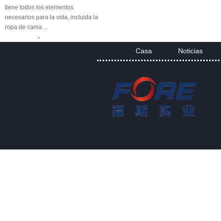
necesarios para la vida, incluida la
ropa de cama ...
Rejilla de plástico reforzado con
fibra (FRP) Descripción
La rejilla de plástico reforzado con
Casa
Noticias
|
|
fibra (FRP) es una rejilla de plástico
reforzada con fibra de vidrio de una
sola pieza moldeada, disponible en
...
Proyecto de paneles y paneles de
FRP
Aplicaciones de rejillas FRP
Gracias a las excelentes
propiedades de las rejillas FRP,
están reemplazando acero al
carbono, acero inoxidable, madera
y metales no ferrosos. La re...
Hoja de PP de FORE para tanques
Hoja de PP de FORE para tanques
Foreth PP Sheet tiene buenas
propiedades de resistencia a los