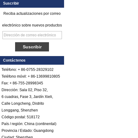
Suscribir
Reciba actualizaciones por correo
electrónico sobre nuevos productos
Hoja de FRP de
plástico reforzado
con fibra de vidrio y
Contáctenos
polietileno satinado
Teléfono: + 86-0755-28329102
Hoja Pebbled FRP
Teléfono móvil: + 86-13699810805
de plástico
Fax: + 86-755-28998345
reforzado con fibra
de vidrio COTA de
Dirección: Sala 02, Piso 32,
color
6 cuadras, Fase 3, Jardín Xieli,
Comstom Thickness
Calle Longcheng, Distrito
White Black RV
Longgang, Shenzhen
Exterior con
Código postal: 518172
aislamiento GRP
FRP Paneles en
País / región: China (continental)
venta
Provincia / Estado: Guangdong
Panel compuesto
Ciudad: Shenzhen