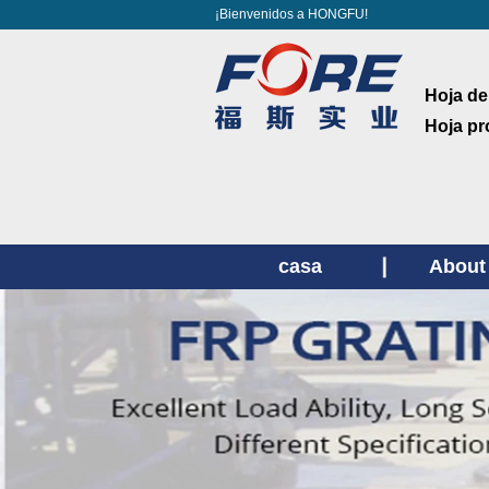
¡Bienvenidos a HONGFU!
Hoja de
Hoja pr
casa
About