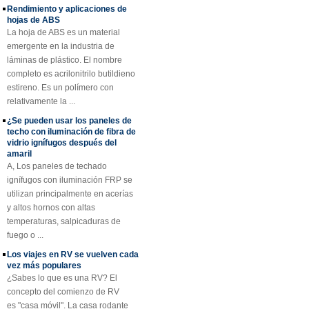
ordenada y brillante.
hojas de ABS
con fibra de vidrio
amarillo cóncavo de
La hoja de ABS es un material
25 mm de grosor
emergente en la industria de
láminas de plástico. El nombre
Perfiles plásticos
reforzados fibra de
completo es acrilonitrilo butildieno
vidrio del haz de
estireno. Es un polímero con
canal del tubo Rod
relativamente la ...
de Cuomized
¿Se pueden usar los paneles de
Hoja de techo de
techo con iluminación de fibra de
plástico FRP
vidrio ignífugos después del
reforzado con fibra
amaril
de vidrio
A, Los paneles de techado
transparente
ignífugos con iluminación FRP se
recubierto de gel
utilizan principalmente en acerías
SMC BMC
y altos hornos con altas
Fiberglass Resin
temperaturas, salpicaduras de
Composite FRP
Tapa de registro
fuego o ...
Los viajes en RV se vuelven cada
vez más populares
¿Sabes lo que es una RV? El
concepto del comienzo de RV
es "casa móvil". La casa rodante
tiene todos los elementos