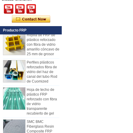
reforzado con fibra
de vidrio FRP PU
de espuma de
plástico para
remolques
Producto FRP
Rejilla de FRP de
plástico reforzado
con fibra de vidrio
amarillo cóncavo de
25 mm de grosor
Perfiles plásticos
reforzados fibra de
vidrio del haz de
canal del tubo Rod
de Cuomized
Hoja de techo de
plástico FRP
reforzado con fibra
de vidrio
transparente
recubierto de gel
SMC BMC
Cómo elegir paneles de
Fiberglass Resin
carrocería de camiones
Composite FRP
refrigerados
Tapa de registro
Debido al costo, la instalación y la