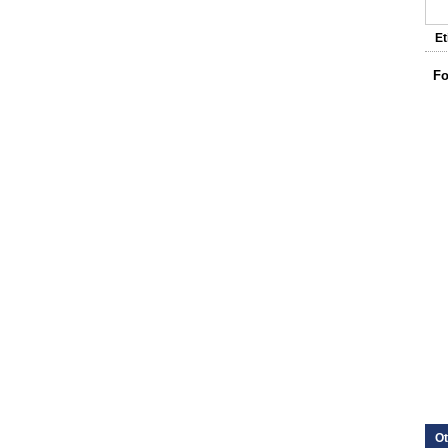
Et
Fo
Ot