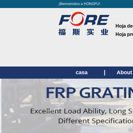
¡Bienvenidos a HONGFU!
Hoja de
Hoja pr
casa
About