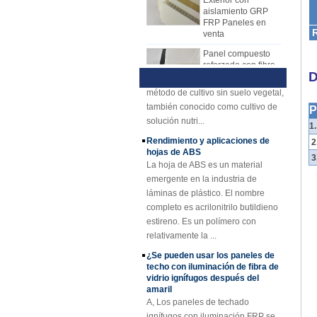
hojas de FRP ahora. La hoja de
material de núcleo XPS, material de
FRP Paneles en
venta
mecanismo de FRP reemplazó
núcleo de PU, etc.
Técnica y ventajas de la
gradualmente la hoja de colocación
descripción hidroponía
Panel compuesto
de la mano. La hoja de mecanismo
1) Descripción hidropónicaLa
reforzado con fibra
de vidrio FRP PU
de FRP tiene muchas ventajas
hidroponía es un nuevo tipo de
de espuma de
D
sobre la colocación de la mano. La
método de cultivo sin suelo vegetal,
plástico para
placa del mecanismo FRP tiene
también conocido como cultivo de
remolques
una calidad estable y un espesor
solución nutri...
P
Rejilla de FRP de
uniforme. Superficie rentable,
Rendimiento y aplicaciones de
1
plástico reforzado
ordenada y brillante.
hojas de ABS
con fibra de vidrio
2
amarillo cóncavo de
La hoja de ABS es un material
3
25 mm de grosor
emergente en la industria de
láminas de plástico. El nombre
Perfiles plásticos
reforzados fibra de
completo es acrilonitrilo butildieno
vidrio del haz de
estireno. Es un polímero con
canal del tubo Rod
relativamente la ...
de Cuomized
¿Se pueden usar los paneles de
Hoja de techo de
techo con iluminación de fibra de
plástico FRP
vidrio ignífugos después del
reforzado con fibra
amaril
de vidrio
A, Los paneles de techado
transparente
ignífugos con iluminación FRP se
recubierto de gel
utilizan principalmente en acerías