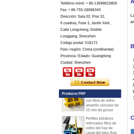
A
reforzado con fibra
Teléfono móvil: + 86-13699810805
de vidrio COTA de
Fax: + 86-755-28998345
color
La
Dirección: Sala 02, Piso 32,
Comstom Thickness
a
6 cuadras, Fase 3, Jardín Xieli,
White Black RV
Calle Longcheng, Distrito
Exterior con
aislamiento GRP
Longgang, Shenzhen
FRP Paneles en
Código postal: 518172
venta
B
País / región: China (continental)
Panel compuesto
Provincia / Estado: Guangdong
reforzado con fibra
1.
de vidrio FRP PU
Ciudad: Shenzhen
2
de espuma de
plástico para
3
remolques
4
Rejilla de FRP de
5
plástico reforzado
6.
Producto FRP
con fibra de vidrio
7
amarillo cóncavo de
25 mm de grosor
Perfiles plásticos
C
reforzados fibra de
vidrio del haz de
canal del tubo Rod
de Cuomized