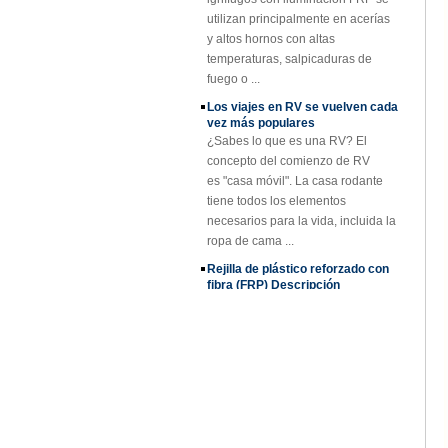
SMC BMC
y altos hornos con altas
Fiberglass Resin
temperaturas, salpicaduras de
Composite FRP
Tapa de registro
fuego o ...
Los viajes en RV se vuelven cada
vez más populares
¿Sabes lo que es una RV? El
concepto del comienzo de RV
es "casa móvil". La casa rodante
tiene todos los elementos
necesarios para la vida, incluida la
ropa de cama ...
Rejilla de plástico reforzado con
fibra (FRP) Descripción
La rejilla de plástico reforzado con
fibra (FRP) es una rejilla de plástico
reforzada con fibra de vidrio de una
sola pieza moldeada, disponible en
...
Proyecto de paneles y paneles de
FRP
Aplicaciones de rejillas FRP