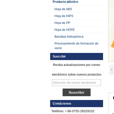
Producto plástico
Hoja de ABS
Hoja de HIPS
Hoja de PP
Hoja de HDPE
Bandeja hidropónica
Procesamiento de formación de
vacío
Suscribir
Reciba actualizaciones por correo
electrónico sobre nuevos productos
Hoja de FRP de
plástico reforzado
con fibra de vidrio y
polietileno satinado
Contáctenos
Hoja Pebbled FRP
Teléfono: + 86-0755-28329102
de plástico