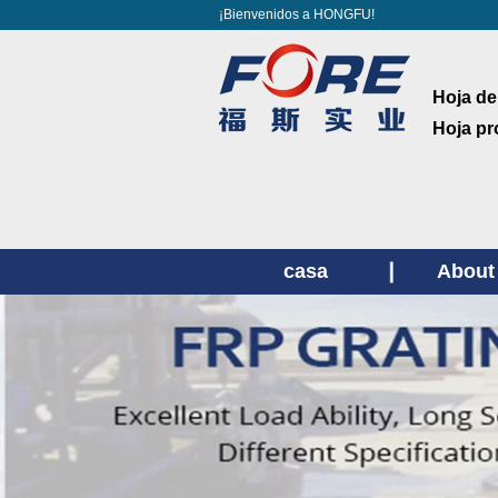
¡Bienvenidos a HONGFU!
Hoja de
Hoja pr
casa
About