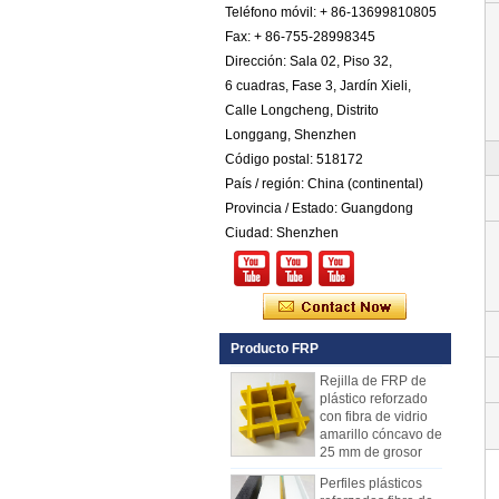
Teléfono móvil: + 86-13699810805
Hoja Pebbled FRP
Fax: + 86-755-28998345
de plástico
reforzado con fibra
Dirección: Sala 02, Piso 32,
de vidrio COTA de
6 cuadras, Fase 3, Jardín Xieli,
color
Calle Longcheng, Distrito
Comstom Thickness
Longgang, Shenzhen
White Black RV
Exterior con
Código postal: 518172
aislamiento GRP
País / región: China (continental)
FRP Paneles en
Provincia / Estado: Guangdong
venta
Ciudad: Shenzhen
Panel compuesto
reforzado con fibra
de vidrio FRP PU
de espuma de
plástico para
remolques
Producto FRP
Rejilla de FRP de
plástico reforzado
con fibra de vidrio
amarillo cóncavo de
25 mm de grosor
Perfiles plásticos
reforzados fibra de