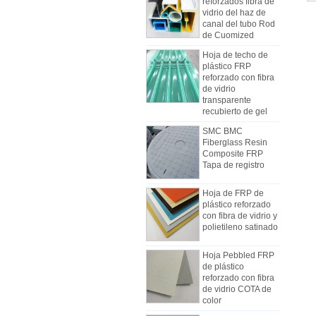
vidrio del haz de
canal del tubo Rod
de Cuomized
Hoja de techo de
plástico FRP
reforzado con fibra
de vidrio
transparente
recubierto de gel
SMC BMC
Cómo elegir paneles de
Fiberglass Resin
carrocería de camiones
Composite FRP
refrigerados
Tapa de registro
Debido al costo, la instalación y la
construcción, los paneles de
Hoja de FRP de
camionetas frigoríficas se fabricaron
plástico reforzado
gradualmente con paneles
con fibra de vidrio y
compuestos de FRP. Los paneles
polietileno satinado
compuestos FRP están hechos de
pisos FRP y se utilizan como dos
Hoja Pebbled FRP
Las diferencias entre la hoja de
capas de la parte inferior y superior,
de plástico
mecanismo de FRP y las hojas de
reforzado con fibra
además del papel de controlar el
Lay Lay-up
de vidrio COTA de
Al comienzo de la industria, la
peso, y también tienen buena
color
mano de obra generalmente se
resistencia al impacto. La capa
Comstom Thickness
usaba para fabricar FRP, pero la
intermedia utiliza diferentes tipos de