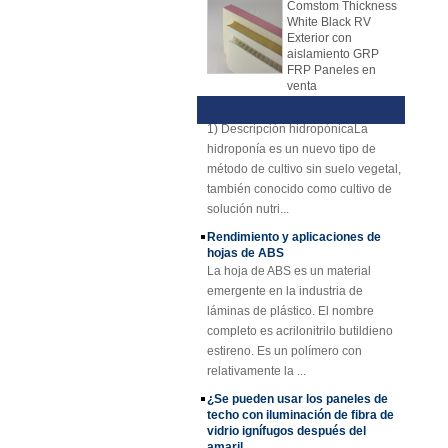
White Black RV
mayoría de los fabricantes usan la
materiales de núcleo, como
Exterior con
línea de producción para producir
material de núcleo de panal PP,
aislamiento GRP
hojas de FRP ahora. La hoja de
material de núcleo XPS, material de
FRP Paneles en
venta
mecanismo de FRP reemplazó
núcleo de PU, etc.
Técnica y ventajas de la
gradualmente la hoja de colocación
descripción hidroponía
Panel compuesto
de la mano. La hoja de mecanismo
1) Descripción hidropónicaLa
reforzado con fibra
de vidrio FRP PU
de FRP tiene muchas ventajas
hidroponía es un nuevo tipo de
de espuma de
sobre la colocación de la mano. La
método de cultivo sin suelo vegetal,
plástico para
placa del mecanismo FRP tiene
también conocido como cultivo de
remolques
una calidad estable y un espesor
solución nutri...
Rejilla de FRP de
uniforme. Superficie rentable,
Rendimiento y aplicaciones de
plástico reforzado
ordenada y brillante.
hojas de ABS
con fibra de vidrio
amarillo cóncavo de
La hoja de ABS es un material
25 mm de grosor
emergente en la industria de
láminas de plástico. El nombre
Perfiles plásticos
reforzados fibra de
completo es acrilonitrilo butildieno
vidrio del haz de
estireno. Es un polímero con
canal del tubo Rod
relativamente la ...
de Cuomized
¿Se pueden usar los paneles de
Hoja de techo de
techo con iluminación de fibra de
plástico FRP
vidrio ignífugos después del
reforzado con fibra
amaril
de vidrio