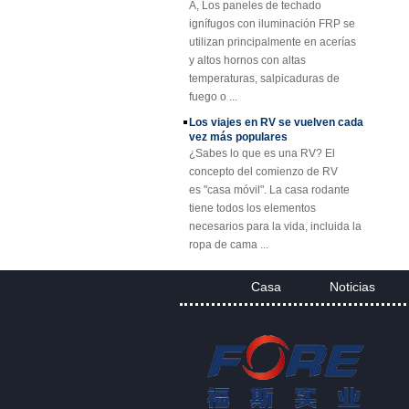
ignífugos con iluminación FRP se
recubierto de gel
utilizan principalmente en acerías
SMC BMC
y altos hornos con altas
Fiberglass Resin
temperaturas, salpicaduras de
Composite FRP
Tapa de registro
fuego o ...
Los viajes en RV se vuelven cada
vez más populares
¿Sabes lo que es una RV? El
concepto del comienzo de RV
es "casa móvil". La casa rodante
tiene todos los elementos
necesarios para la vida, incluida la
ropa de cama ...
Rejilla de plástico reforzado con
fibra (FRP) Descripción
Casa
Noticias
La rejilla de plástico reforzado con
|
|
fibra (FRP) es una rejilla de plástico
reforzada con fibra de vidrio de una
sola pieza moldeada, disponible en
...
Proyecto de paneles y paneles de
FRP