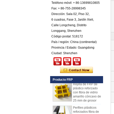
Hoja Pebbled FRP
Teléfono móvil: + 86-13699810805
de plástico
Fax: + 86-755-28998345
reforzado con fibra
Dirección: Sala 02, Piso 32,
de vidrio COTA de
color
6 cuadras, Fase 3, Jardín Xieli,
Calle Longcheng, Distrito
Comstom Thickness
White Black RV
Longgang, Shenzhen
Exterior con
Código postal: 518172
aislamiento GRP
FRP Paneles en
País / región: China (continental)
venta
Provincia / Estado: Guangdong
Panel compuesto
Ciudad: Shenzhen
reforzado con fibra
de vidrio FRP PU
de espuma de
plástico para
remolques
Producto FRP
Rejilla de FRP de
plástico reforzado
con fibra de vidrio
amarillo cóncavo de
25 mm de grosor
Perfiles plásticos
reforzados fibra de
vidrio del haz de