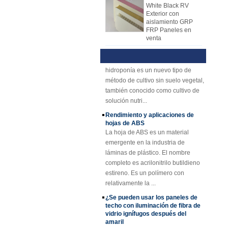
materiales de núcleo, como
Exterior con
línea de producción para producir
material de núcleo de panal PP,
aislamiento GRP
hojas de FRP ahora. La hoja de
material de núcleo XPS, material de
FRP Paneles en
venta
mecanismo de FRP reemplazó
núcleo de PU, etc.
Técnica y ventajas de la
gradualmente la hoja de colocación
descripción hidroponía
Panel compuesto
de la mano. La hoja de mecanismo
1) Descripción hidropónicaLa
reforzado con fibra
de vidrio FRP PU
de FRP tiene muchas ventajas
hidroponía es un nuevo tipo de
de espuma de
sobre la colocación de la mano. La
método de cultivo sin suelo vegetal,
plástico para
placa del mecanismo FRP tiene
también conocido como cultivo de
remolques
una calidad estable y un espesor
solución nutri...
Rejilla de FRP de
uniforme. Superficie rentable,
Rendimiento y aplicaciones de
plástico reforzado
ordenada y brillante.
hojas de ABS
con fibra de vidrio
amarillo cóncavo de
La hoja de ABS es un material
25 mm de grosor
emergente en la industria de
láminas de plástico. El nombre
Perfiles plásticos
reforzados fibra de
completo es acrilonitrilo butildieno
vidrio del haz de
estireno. Es un polímero con
canal del tubo Rod
relativamente la ...
de Cuomized
¿Se pueden usar los paneles de
Hoja de techo de
techo con iluminación de fibra de
plástico FRP
vidrio ignífugos después del
reforzado con fibra
amaril
de vidrio
A, Los paneles de techado
transparente