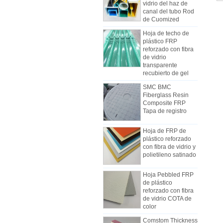
canal del tubo Rod
de Cuomized
Hoja de techo de
plástico FRP
reforzado con fibra
de vidrio
transparente
recubierto de gel
SMC BMC
Cómo elegir paneles de
Fiberglass Resin
carrocería de camiones
Composite FRP
refrigerados
Tapa de registro
Debido al costo, la instalación y la
construcción, los paneles de
Hoja de FRP de
camionetas frigoríficas se fabricaron
plástico reforzado
gradualmente con paneles
con fibra de vidrio y
compuestos de FRP. Los paneles
polietileno satinado
compuestos FRP están hechos de
pisos FRP y se utilizan como dos
Hoja Pebbled FRP
Las diferencias entre la hoja de
capas de la parte inferior y superior,
de plástico
mecanismo de FRP y las hojas de
reforzado con fibra
además del papel de controlar el
Lay Lay-up
de vidrio COTA de
Al comienzo de la industria, la
peso, y también tienen buena
color
mano de obra generalmente se
resistencia al impacto. La capa
Comstom Thickness
usaba para fabricar FRP, pero la
intermedia utiliza diferentes tipos de
White Black RV
mayoría de los fabricantes usan la