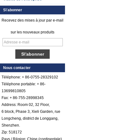
S\'abonner
Recevez des mises à jour par e-mail
sur les nouveaux produits
Feuille de plastique
renforcée par fibre
de verre gelée par
gel lisse
Nous contacter
Téléphone: + 86-0755-28329102
Feuille de galet de
FRP en plastique
Téléphone portable: + 86-
renforcé par fibre de
13699810805
verre cotonnée par
Fax: + 86-755-28998345
gel coloré par
couleur
Address: Room 02, 32 Floor,
6 block, Phase 3, Xieli Garden, rue
Comstom Épaisseur
Blanc Noir RV
Longcheng, district de Longgang,
Extérieur isolé GRP
Shenzhen.
FRP Panneaux à
Zip: 518172
vendre
Pays / Région: Chine (continentale)