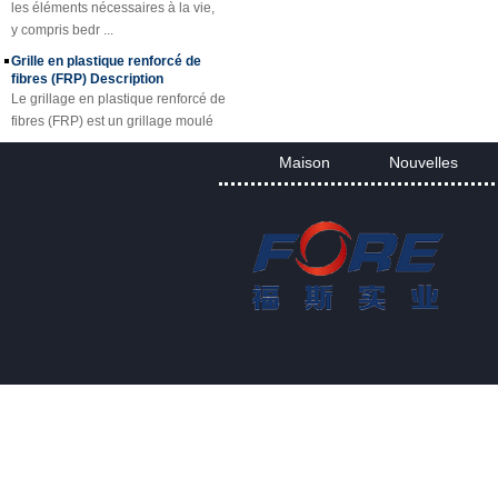
y compris bedr ...
Grille en plastique renforcé de
fibres (FRP) Description
Le grillage en plastique renforcé de
fibres (FRP) est un grillage moulé
en plastique renforcé d'une seule
pièce en fibre de verre, disponible
Maison
Nouvelles
|
|
en p...
Projet de feuille de FRP et de
panneau
Applications de caillebotis de FRP
Grâce aux excellentes propriétés
des caillebotis en PRF, ils
remplacent l'acier au carbone,
l'acier inoxydable, le bois et les
métaux non ferreux....
FORE PP Feuille pour Réservoirs
FORE PP Feuille pour Réservoirs
Foreth PP Sheet a de bonnes
propriétés de résistance aux acides
et aux alcalis, une excellente
aptitude au soudage...