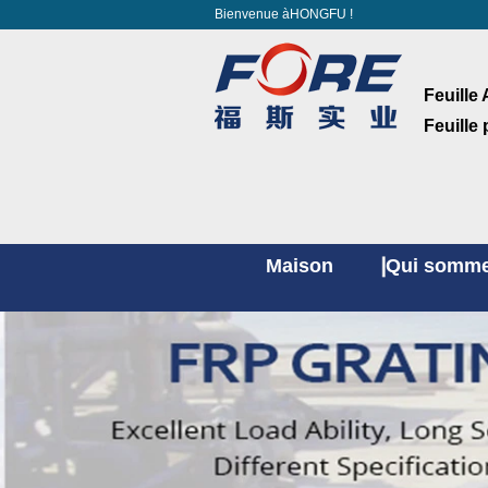
Bienvenue àHONGFU !
Feuille 
Feuille
Maison
Qui somme