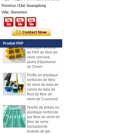
Panneau composé
Province / Etat: Guangdong
de mousse d'unité
centrale de
Ville: Shenzhen
plastique renforcé
par fibre de verre de
fibre de verre pour
des remorques
Caillebotis en
plastique renforcé
Produit FRP
de FRP de fibre de
verre concave
jaune d'épaisseur
de 25mm
Profils en plastique
renforcés de fibre
de verre de tube de
canne de tube de
Rod de fibre de
verre de Cuomized
Feuille de toiture en
plastique renforcée
par fibre de verre de
fibre de verre
Comment choisir les panneaux de
transparente
carrosserie de camion réfrigéré
enduite de gel
En raison du coût, de l'installation et