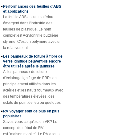
Performances des feuilles d'ABS
fibre de verre pour
et brillante.
et applications
des remorques
La feuille ABS est un matériau
Caillebotis en
émergent dans l'industrie des
plastique renforcé
feuilles de plastique. Le nom
de FRP de fibre de
complet est Acrylonitrile butdiène
verre concave
styrène. C'est un polymère avec un
jaune d'épaisseur
de 25mm
la relativement ...
Profils en plastique
Les panneaux de toiture à fibre de
renforcés de fibre
verre ignifuge peuvent-ils encore
de verre de tube de
être utilisés après le jaunisse
canne de tube de
A, les panneaux de toiture
Rod de fibre de
d'éclairage ignifuge de FRP sont
verre de Cuomized
principalement utilisés dans les
Feuille de toiture en
aciéries et les hauts fourneaux avec
plastique renforcée
des températures élevées, des
par fibre de verre de
éclats de point de feu ou quelques
fibre de verre
sp ...
transparente
RV Voyager sont de plus en plus
enduite de gel
populaires
Savez-vous ce qu'est un VR? Le
Couverture de trou
d'homme de FRP
concept du début de RV
de résine de fibre
est "maison mobile". Le RV a tous
de verre de SMC
les éléments nécessaires à la vie,
BMC