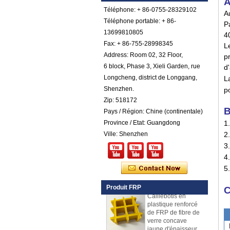
A
Téléphone: + 86-0755-28329102
A
Feuille de galet de
Téléphone portable: + 86-
P
FRP en plastique
13699810805
4
renforcé par fibre de
Fax: + 86-755-28998345
verre cotonnée par
L
gel coloré par
Address: Room 02, 32 Floor,
p
couleur
6 block, Phase 3, Xieli Garden, rue
d
Comstom Épaisseur
Longcheng, district de Longgang,
La
Blanc Noir RV
Shenzhen.
po
Extérieur isolé GRP
FRP Panneaux à
Zip: 518172
vendre
B
Pays / Région: Chine (continentale)
Panneau composé
Province / Etat: Guangdong
1
de mousse d'unité
Ville: Shenzhen
2.
centrale de
3.
plastique renforcé
par fibre de verre de
4
fibre de verre pour
5
des remorques
Caillebotis en
Produit FRP
C
plastique renforcé
de FRP de fibre de
verre concave
jaune d'épaisseur
de 25mm