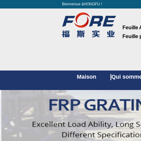
Bienvenue àHONGFU !
Feuille 
Feuille
Maison
Qui somme