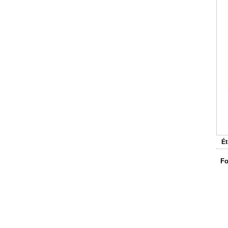
P
Ét
Fo