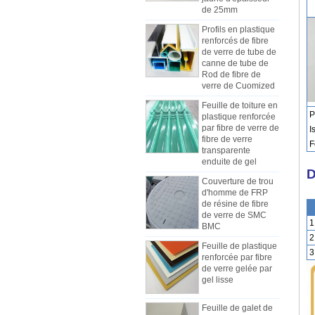
Profils en plastique
renforcés de fibre
de verre de tube de
canne de tube de
Rod de fibre de
verre de Cuomized
Feuille de toiture en
plastique renforcée
par fibre de verre de
Pr
fibre de verre
I
Comment choisir les panneaux de
transparente
F
carrosserie de camion réfrigéré
enduite de gel
En raison du coût, de l'installation et
Couverture de trou
D
de la construction, les panneaux
d'homme de FRP
des camions frigorifiques ont été
de résine de fibre
progressivement fabriqués en
de verre de SMC
BMC
panneaux composites de PRF. Les
1
panneaux composites en PRF sont
Feuille de plastique
2
constitués de méplats en PRF et
renforcée par fibre
Les différences entre la feuille de
3.
de verre gelée par
sont utilisés comme deux couches
mécanisme de FRP et les feuilles
gel lisse
de fond et de sommet, en plus du
de Lay-up de main
Au début de l'industrie, la main-
rôle de contrôle du poids, et ont
Feuille de galet de
d'œuvre était habituellement utilisée
également une bonne résistance
FRP en plastique
pour fabriquer des FRP, mais la
aux chocs. La couche intermédiaire