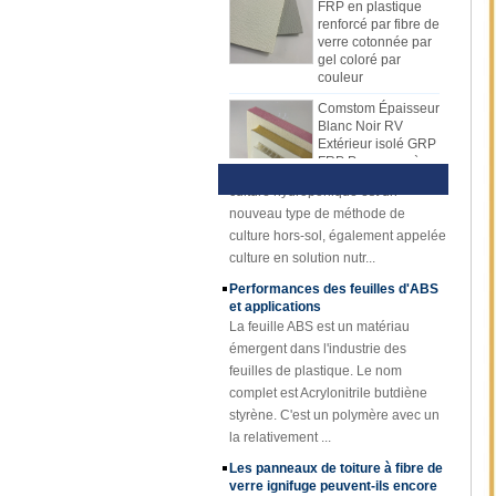
renforcé par fibre de
plupart des fabricants utilisent
utilise différents types de matériaux
verre cotonnée par
gel coloré par
maintenant la ligne de production
de noyau, tels que le matériau de
couleur
pour produire des feuilles de PRF.
noyau de nid d'abeilles de pp, le
La feuille de mécanisme de FRP
matériel de noyau de XPS, le
Comstom Épaisseur
Présentation de la culture
Blanc Noir RV
a progressivement remplacé la
matériel de noyau d'unité centrale,
hydroponique Technique et
Extérieur isolé GRP
feuille de drapage de main. La
avantages
etc.,
FRP Panneaux à
1) Présentation hydroponiqueLa
feuille de mécanisme de FRP
vendre
culture hydroponique est un
a beaucoup d'avantages au-dessus
Panneau composé
nouveau type de méthode de
de la disposition de main. La
de mousse d'unité
culture hors-sol, également appelée
plaque de mécanisme FRP a une
centrale de
culture en solution nutr...
qualité stable et une épaisseur
plastique renforcé
par fibre de verre de
uniforme. Surface rentable, propre
Performances des feuilles d'ABS
fibre de verre pour
et brillante.
et applications
des remorques
La feuille ABS est un matériau
Caillebotis en
émergent dans l'industrie des
plastique renforcé
feuilles de plastique. Le nom
de FRP de fibre de
complet est Acrylonitrile butdiène
verre concave
styrène. C'est un polymère avec un
jaune d'épaisseur
de 25mm
la relativement ...
Profils en plastique
Les panneaux de toiture à fibre de
renforcés de fibre
verre ignifuge peuvent-ils encore
de verre de tube de
être utilisés après le jaunisse