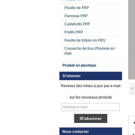
Feuille de FRP
Panneau FRP
Caillebotis PRF
Profils FRP
Feuille de toiture en PRV
Couvercle de trou d'homme en
FRP
Produit en plastique
S\'abonner
Recevez des mises à jour par e-mail
sur les nouveaux produits
Feuille de plastique
renforcée par fibre
de verre gelée par
Nous contacter
gel lisse