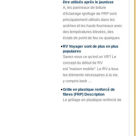
canne de tube de
A, les panneaux de toiture
Rod de fibre de
d'éclairage ignifuge de FRP sont
verre de Cuomized
principalement utilisés dans les
Feuille de toiture en
aciéries et les hauts fourneaux avec
plastique renforcée
des températures élevées, des
par fibre de verre de
éclats de point de feu ou quelques
fibre de verre
sp ...
transparente
RV Voyager sont de plus en plus
enduite de gel
populaires
Savez-vous ce qu'est un VR? Le
Couverture de trou
d'homme de FRP
concept du début de RV
de résine de fibre
est "maison mobile". Le RV a tous
de verre de SMC
les éléments nécessaires à la vie,
BMC
y compris bedr ...
Grille en plastique renforcé de
fibres (FRP) Description
Le grillage en plastique renforcé de
fibres (FRP) est un grillage moulé
en plastique renforcé d'une seule
pièce en fibre de verre, disponible
en p...
Projet de feuille de FRP et de
panneau