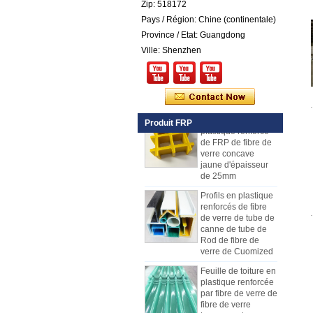
vendre
Zip: 518172
Pays / Région: Chine (continentale)
Panneau composé
de mousse d'unité
Province / Etat: Guangdong
centrale de
Ville: Shenzhen
plastique renforcé
par fibre de verre de
fibre de verre pour
des remorques
Caillebotis en
plastique renforcé
Produit FRP
de FRP de fibre de
verre concave
jaune d'épaisseur
de 25mm
Profils en plastique
renforcés de fibre
de verre de tube de
canne de tube de
Rod de fibre de
verre de Cuomized
Feuille de toiture en
plastique renforcée
par fibre de verre de
fibre de verre
Comment choisir les panneaux de
transparente