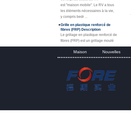
est "maison mobile". Le RV a tous
de verre de SMC
les éléments nécessaires à la vie,
BMC
y compris bedr ...
Grille en plastique renforcé de
fibres (FRP) Description
Le grillage en plastique renforcé de
fibres (FRP) est un grillage moulé
en plastique renforcé d'une seule
pièce en fibre de verre, disponible
Maison
Nouvelles
|
|
en p...
Projet de feuille de FRP et de
panneau
Applications de caillebotis de FRP
Grâce aux excellentes propriétés
des caillebotis en PRF, ils
remplacent l'acier au carbone,
l'acier inoxydable, le bois et les
métaux non ferreux....
FORE PP Feuille pour Réservoirs
FORE PP Feuille pour Réservoirs
Foreth PP Sheet a de bonnes
propriétés de résistance aux acides