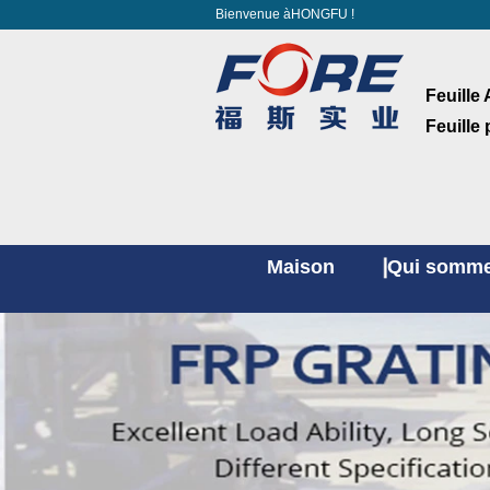
Bienvenue àHONGFU !
Feuille 
Feuille
Maison
Qui somme