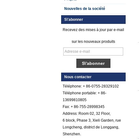
Nouvelles de la société
S\'abonner
Recevez des mises à jour par e-mail
sur les nouveaux produits
Feuille de plastique
renforcée par fibre
de verre gelée par
gel lisse
Nous contacter
Téléphone: + 86-0755-28329102
Feuille de galet de
FRP en plastique
Téléphone portable: + 86-
renforcé par fibre de
13699810805
verre cotonnée par
Fax: + 86-755-28998345
gel coloré par
couleur
Address: Room 02, 32 Floor,
6 block, Phase 3, Xieli Garden, rue
Comstom Épaisseur
Blanc Noir RV
Longcheng, district de Longgang,
Extérieur isolé GRP
Shenzhen.
FRP Panneaux à