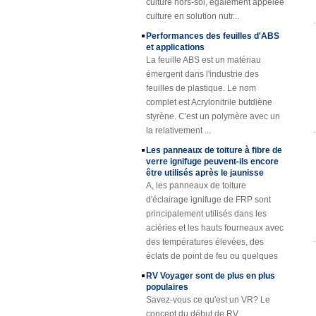
culture en solution nutr...
qualité stable et une épaisseur
plastique renforcé
par fibre de verre de
uniforme. Surface rentable, propre
Performances des feuilles d'ABS
fibre de verre pour
et brillante.
et applications
des remorques
La feuille ABS est un matériau
Caillebotis en
émergent dans l'industrie des
plastique renforcé
feuilles de plastique. Le nom
de FRP de fibre de
complet est Acrylonitrile butdiène
verre concave
styrène. C'est un polymère avec un
jaune d'épaisseur
de 25mm
la relativement ...
Profils en plastique
Les panneaux de toiture à fibre de
renforcés de fibre
verre ignifuge peuvent-ils encore
de verre de tube de
être utilisés après le jaunisse
canne de tube de
A, les panneaux de toiture
Rod de fibre de
d'éclairage ignifuge de FRP sont
verre de Cuomized
principalement utilisés dans les
Feuille de toiture en
aciéries et les hauts fourneaux avec
plastique renforcée
des températures élevées, des
par fibre de verre de
éclats de point de feu ou quelques
fibre de verre
sp ...
transparente
RV Voyager sont de plus en plus
enduite de gel
populaires
Savez-vous ce qu'est un VR? Le
Couverture de trou
d'homme de FRP
concept du début de RV
de résine de fibre