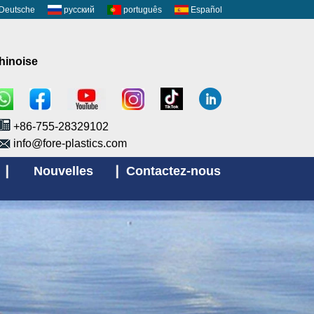
Deutsche
русский
português
Español
chinoise
+86-755-28329102
info@fore-plastics.com
Nouvelles
Contactez-nous