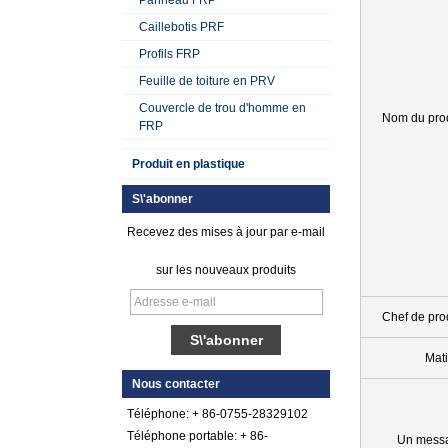
Caillebotis PRF
Profils FRP
Feuille de toiture en PRV
Couvercle de trou d'homme en
Nom du prod
FRP
Produit en plastique
S\'abonner
Recevez des mises à jour par e-mail
sur les nouveaux produits
Chef de pro
Feuille de plastique
Mat
renforcée par fibre
de verre gelée par
Nous contacter
gel lisse
Téléphone: + 86-0755-28329102
Téléphone portable: + 86-
Feuille de galet de
Un mess