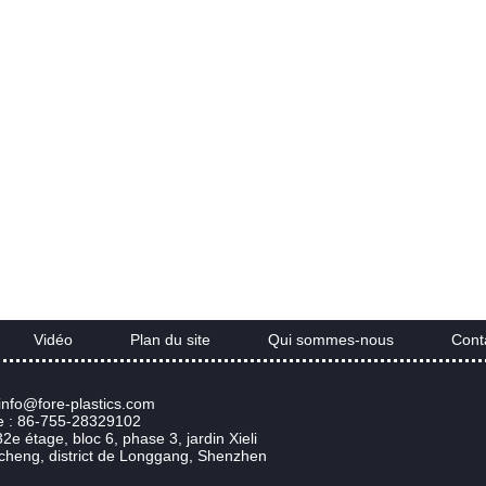
Vidéo
Plan du site
Qui sommes-nous
Cont
|
|
|
|
 info@fore-plastics.com
e : 86-755-28329102
32e étage, bloc 6, phase 3, jardin Xieli
heng, district de Longgang, Shenzhen