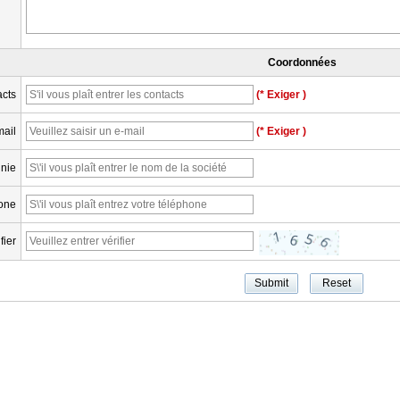
Coordonnées
cts
(* Exiger )
mail
(* Exiger )
nie
one
fier