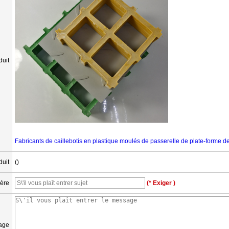
uit
Fabricants de caillebotis en plastique moulés de passerelle de plate-forme de
duit
()
ière
(* Exiger )
age