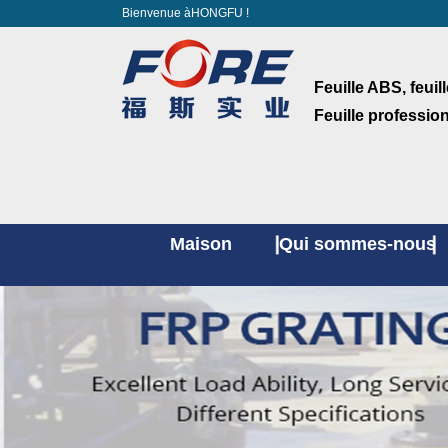
Bienvenue àHONGFU !
Feuille ABS, feuil
Feuille professio
Maison
Qui sommes-nous