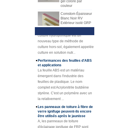
pour produire des feuilles de PRF.
noyau de nid d'abeilles de pp, le
La feuille de mécanisme de FRP
matériel de noyau de XPS, le
Comstom Épaisseur
Présentation de la culture
Blanc Noir RV
a progressivement remplacé la
matériel de noyau d'unité centrale,
hydroponique Technique et
Extérieur isolé GRP
feuille de drapage de main. La
avantages
etc.,
FRP Panneaux à
1) Présentation hydroponiqueLa
feuille de mécanisme de FRP
vendre
culture hydroponique est un
a beaucoup d'avantages au-dessus
Panneau composé
nouveau type de méthode de
de la disposition de main. La
de mousse d'unité
culture hors-sol, également appelée
plaque de mécanisme FRP a une
centrale de
culture en solution nutr...
qualité stable et une épaisseur
plastique renforcé
par fibre de verre de
uniforme. Surface rentable, propre
Performances des feuilles d'ABS
fibre de verre pour
et brillante.
et applications
des remorques
La feuille ABS est un matériau
Caillebotis en
émergent dans l'industrie des
plastique renforcé
feuilles de plastique. Le nom
de FRP de fibre de
complet est Acrylonitrile butdiène
verre concave
styrène. C'est un polymère avec un
jaune d'épaisseur
de 25mm
la relativement ...
Profils en plastique
Les panneaux de toiture à fibre de
renforcés de fibre
verre ignifuge peuvent-ils encore
de verre de tube de
être utilisés après le jaunisse
canne de tube de
A, les panneaux de toiture
Rod de fibre de
d'éclairage ignifuge de FRP sont
verre de Cuomized
principalement utilisés dans les