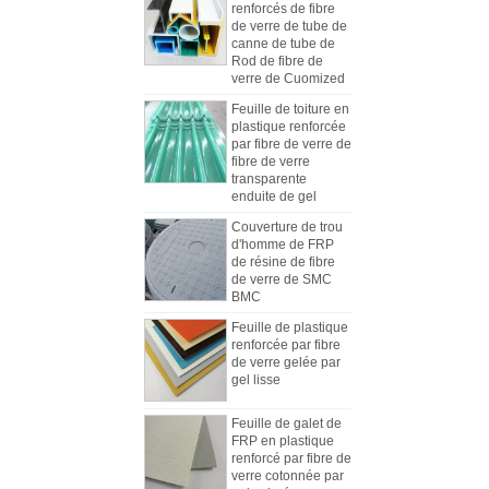
de verre de tube de
canne de tube de
Rod de fibre de
verre de Cuomized
Feuille de toiture en
plastique renforcée
par fibre de verre de
fibre de verre
Comment choisir les panneaux de
transparente
carrosserie de camion réfrigéré
enduite de gel
En raison du coût, de l'installation et
Couverture de trou
de la construction, les panneaux
d'homme de FRP
des camions frigorifiques ont été
de résine de fibre
progressivement fabriqués en
de verre de SMC
BMC
panneaux composites de PRF. Les
panneaux composites en PRF sont
Feuille de plastique
constitués de méplats en PRF et
renforcée par fibre
Les différences entre la feuille de
de verre gelée par
sont utilisés comme deux couches
mécanisme de FRP et les feuilles
gel lisse
de fond et de sommet, en plus du
de Lay-up de main
Au début de l'industrie, la main-
rôle de contrôle du poids, et ont
Feuille de galet de
d'œuvre était habituellement utilisée
également une bonne résistance
FRP en plastique
pour fabriquer des FRP, mais la
aux chocs. La couche intermédiaire
renforcé par fibre de
plupart des fabricants utilisent
utilise différents types de matériaux
verre cotonnée par
gel coloré par
maintenant la ligne de production
de noyau, tels que le matériau de
couleur