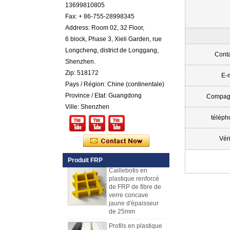
FRP en plastique
13699810805
renforcé par fibre de
Fax: + 86-755-28998345
verre cotonnée par
gel coloré par
Address: Room 02, 32 Floor,
couleur
6 block, Phase 3, Xieli Garden, rue
Comstom Épaisseur
Longcheng, district de Longgang,
Conta
Blanc Noir RV
Shenzhen.
Extérieur isolé GRP
Zip: 518172
FRP Panneaux à
E-
vendre
Pays / Région: Chine (continentale)
Province / Etat: Guangdong
Panneau composé
Compag
de mousse d'unité
Ville: Shenzhen
centrale de
téléph
plastique renforcé
par fibre de verre de
fibre de verre pour
Véri
des remorques
Produit FRP
Caillebotis en
plastique renforcé
de FRP de fibre de
verre concave
jaune d'épaisseur
de 25mm
Profils en plastique
renforcés de fibre