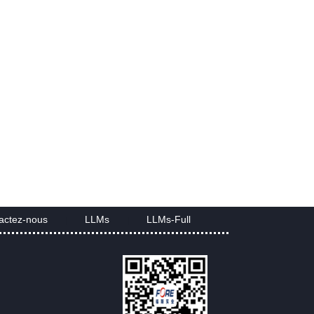
actez-nous
LLMs
LLMs-Full
|
|