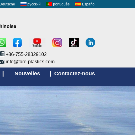
Deutsche
русский
português
Español
chinoise
+86-755-28329102
info@fore-plastics.com
Nouvelles
Contactez-nous