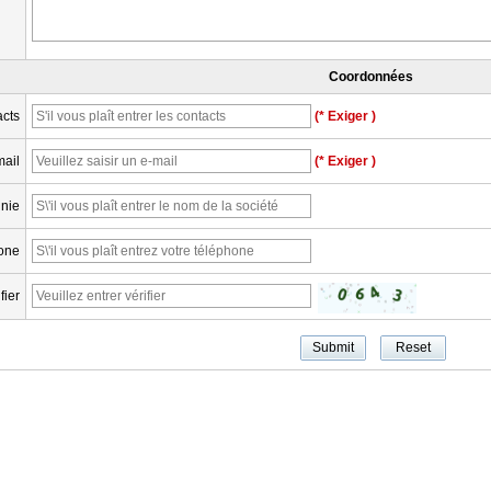
Coordonnées
cts
(* Exiger )
mail
(* Exiger )
nie
one
fier