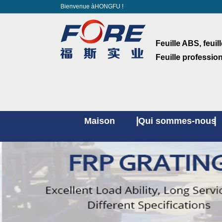
Bienvenue àHONGFU !
Feuille ABS, feuil
Feuille professio
Maison
Qui sommes-nous