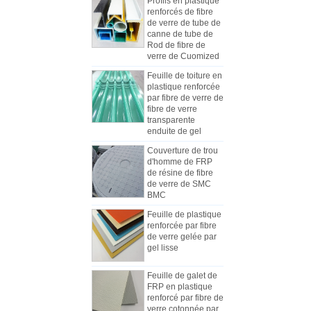
de verre de tube de
canne de tube de
Rod de fibre de
verre de Cuomized
Feuille de toiture en
plastique renforcée
par fibre de verre de
fibre de verre
Comment choisir les panneaux de
transparente
carrosserie de camion réfrigéré
enduite de gel
En raison du coût, de l'installation et
Couverture de trou
de la construction, les panneaux
d'homme de FRP
des camions frigorifiques ont été
de résine de fibre
progressivement fabriqués en
de verre de SMC
BMC
panneaux composites de PRF. Les
panneaux composites en PRF sont
Feuille de plastique
constitués de méplats en PRF et
renforcée par fibre
Les différences entre la feuille de
de verre gelée par
sont utilisés comme deux couches
mécanisme de FRP et les feuilles
gel lisse
de fond et de sommet, en plus du
de Lay-up de main
Au début de l'industrie, la main-
rôle de contrôle du poids, et ont
Feuille de galet de
d'œuvre était habituellement utilisée
également une bonne résistance
FRP en plastique
pour fabriquer des FRP, mais la
aux chocs. La couche intermédiaire
renforcé par fibre de
plupart des fabricants utilisent
utilise différents types de matériaux
verre cotonnée par
gel coloré par
maintenant la ligne de production
de noyau, tels que le matériau de