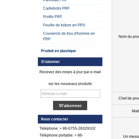
Caillebotis PRF
Profils FRP
Feuille de toiture en PRV
Couvercle de trou d'homme en
Nom du prod
FRP
Produit en plastique
S\'abonner
Recevez des mises à jour par e-mail
sur les nouveaux produits
Chef de pro
Feuille de plastique
Mat
renforcée par fibre
Nous contacter
de verre gelée par
gel lisse
Téléphone: + 86-0755-28329102
Téléphone portable: + 86-
Un mess
Feuille de galet de