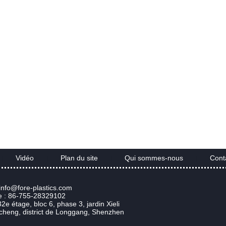
Vidéo
Plan du site
Qui sommes-nous
Cont
|
|
|
|
 info@fore-plastics.com
e : 86-755-28329102
32e étage, bloc 6, phase 3, jardin Xieli
heng, district de Longgang, Shenzhen