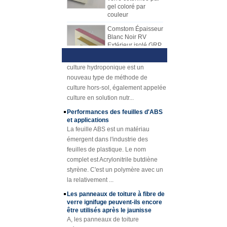
couleur
pour produire des feuilles de PRF.
noyau de nid d'abeilles de pp, le
La feuille de mécanisme de FRP
matériel de noyau de XPS, le
Comstom Épaisseur
Présentation de la culture
Blanc Noir RV
a progressivement remplacé la
matériel de noyau d'unité centrale,
hydroponique Technique et
Extérieur isolé GRP
feuille de drapage de main. La
avantages
etc.,
FRP Panneaux à
1) Présentation hydroponiqueLa
feuille de mécanisme de FRP
vendre
culture hydroponique est un
a beaucoup d'avantages au-dessus
Panneau composé
nouveau type de méthode de
de la disposition de main. La
de mousse d'unité
culture hors-sol, également appelée
plaque de mécanisme FRP a une
centrale de
culture en solution nutr...
qualité stable et une épaisseur
plastique renforcé
par fibre de verre de
uniforme. Surface rentable, propre
Performances des feuilles d'ABS
fibre de verre pour
et brillante.
et applications
des remorques
La feuille ABS est un matériau
Caillebotis en
émergent dans l'industrie des
plastique renforcé
feuilles de plastique. Le nom
de FRP de fibre de
complet est Acrylonitrile butdiène
verre concave
styrène. C'est un polymère avec un
jaune d'épaisseur
de 25mm
la relativement ...
Profils en plastique
Les panneaux de toiture à fibre de
renforcés de fibre
verre ignifuge peuvent-ils encore
de verre de tube de
être utilisés après le jaunisse
canne de tube de
A, les panneaux de toiture
Rod de fibre de
d'éclairage ignifuge de FRP sont
verre de Cuomized