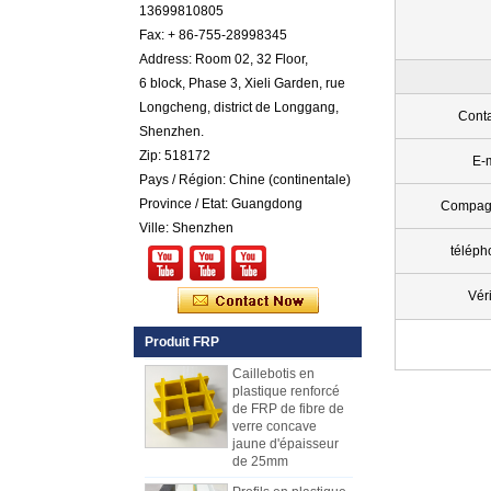
13699810805
FRP en plastique
renforcé par fibre de
Fax: + 86-755-28998345
verre cotonnée par
Address: Room 02, 32 Floor,
gel coloré par
6 block, Phase 3, Xieli Garden, rue
couleur
Longcheng, district de Longgang,
Comstom Épaisseur
Conta
Shenzhen.
Blanc Noir RV
Extérieur isolé GRP
Zip: 518172
E-
FRP Panneaux à
Pays / Région: Chine (continentale)
vendre
Province / Etat: Guangdong
Compag
Panneau composé
Ville: Shenzhen
de mousse d'unité
centrale de
téléph
plastique renforcé
par fibre de verre de
Véri
fibre de verre pour
des remorques
Produit FRP
Caillebotis en
plastique renforcé
de FRP de fibre de
verre concave
jaune d'épaisseur
de 25mm
Profils en plastique
renforcés de fibre