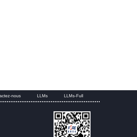
actez-nous
LLMs
LLMs-Full
|
|