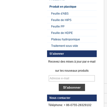
Produit en plastique
Feuille d'ABS
Feuille de HIPS
Feuille PP
Feuille de HDPE
Plateau hydroponique
Traitement sous vide
S\'abonner
Recevez des mises à jour par e-mail
sur les nouveaux produits
Feuille de plastique
renforcée par fibre
Nous contacter
de verre gelée par
gel lisse
Téléphone: + 86-0755-28329102