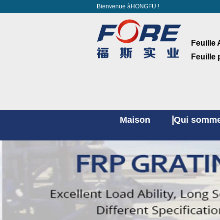
Bienvenue àHONGFU !
Feuille 
Feuille
Maison
Qui somme