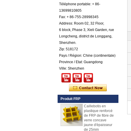
Téléphone portable: + 86-
Feuille de galet de
13699810805
FRP en plastique
renforcé par fibre de
Fax: + 86-755-28998345
verre cotonnée par
Address: Room 02, 32 Floor,
gel coloré par
6 block, Phase 3, Xieli Garden, rue
couleur
Longcheng, district de Longgang,
Comstom Épaisseur
Shenzhen.
Blanc Noir RV
Extérieur isolé GRP
Zip: 518172
FRP Panneaux à
Pays / Région: Chine (continentale)
vendre
Province / Etat: Guangdong
Panneau composé
Ville: Shenzhen
de mousse d'unité
centrale de
plastique renforcé
par fibre de verre de
fibre de verre pour
des remorques
Produit FRP
Caillebotis en
plastique renforcé
de FRP de fibre de
verre concave
jaune d'épaisseur
de 25mm