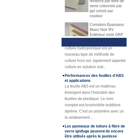
utilise différents types de matériaux
verre cotonnée par
gel coloré par
maintenant la ligne de production
de noyau, tels que le matériau de
couleur
pour produire des feuilles de PRF.
noyau de nid d'abeilles de pp, le
La feuille de mécanisme de FRP
matériel de noyau de XPS, le
Comstom Épaisseur
Présentation de la culture
Blanc Noir RV
a progressivement remplacé la
matériel de noyau d'unité centrale,
hydroponique Technique et
Extérieur isolé GRP
feuille de drapage de main. La
avantages
etc.,
FRP Panneaux à
1) Présentation hydroponiqueLa
feuille de mécanisme de FRP
vendre
culture hydroponique est un
a beaucoup d'avantages au-dessus
Panneau composé
nouveau type de méthode de
de la disposition de main. La
de mousse d'unité
culture hors-sol, également appelée
plaque de mécanisme FRP a une
centrale de
culture en solution nutr...
qualité stable et une épaisseur
plastique renforcé
par fibre de verre de
uniforme. Surface rentable, propre
Performances des feuilles d'ABS
fibre de verre pour
et brillante.
et applications
des remorques
La feuille ABS est un matériau
Caillebotis en
émergent dans l'industrie des
plastique renforcé
feuilles de plastique. Le nom
de FRP de fibre de
complet est Acrylonitrile butdiène
verre concave
styrène. C'est un polymère avec un
jaune d'épaisseur
de 25mm
la relativement ...
Profils en plastique
Les panneaux de toiture à fibre de
renforcés de fibre
verre ignifuge peuvent-ils encore
de verre de tube de
être utilisés après le jaunisse
canne de tube de
A, les panneaux de toiture