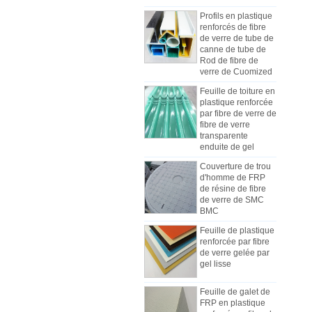
Profils en plastique
renforcés de fibre
de verre de tube de
canne de tube de
Rod de fibre de
verre de Cuomized
Feuille de toiture en
plastique renforcée
par fibre de verre de
fibre de verre
Comment choisir les panneaux de
transparente
carrosserie de camion réfrigéré
enduite de gel
En raison du coût, de l'installation et
Couverture de trou
de la construction, les panneaux
d'homme de FRP
des camions frigorifiques ont été
de résine de fibre
progressivement fabriqués en
de verre de SMC
BMC
panneaux composites de PRF. Les
panneaux composites en PRF sont
Feuille de plastique
constitués de méplats en PRF et
renforcée par fibre
Les différences entre la feuille de
de verre gelée par
sont utilisés comme deux couches
mécanisme de FRP et les feuilles
gel lisse
de fond et de sommet, en plus du
de Lay-up de main
Au début de l'industrie, la main-
rôle de contrôle du poids, et ont
Feuille de galet de
d'œuvre était habituellement utilisée
également une bonne résistance
FRP en plastique
pour fabriquer des FRP, mais la
aux chocs. La couche intermédiaire
renforcé par fibre de
plupart des fabricants utilisent