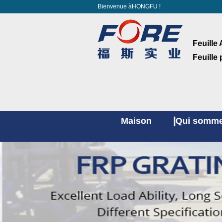
Bienvenue àHONGFU !
Feuille 
Feuille
Maison
Qui somme