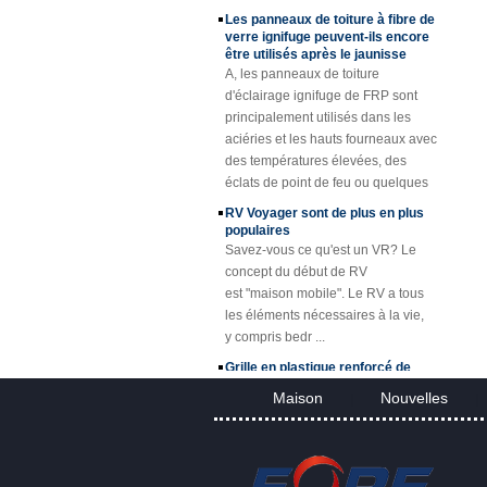
Profils en plastique
Les panneaux de toiture à fibre de
renforcés de fibre
verre ignifuge peuvent-ils encore
de verre de tube de
être utilisés après le jaunisse
canne de tube de
A, les panneaux de toiture
Rod de fibre de
d'éclairage ignifuge de FRP sont
verre de Cuomized
principalement utilisés dans les
Feuille de toiture en
aciéries et les hauts fourneaux avec
plastique renforcée
des températures élevées, des
par fibre de verre de
éclats de point de feu ou quelques
fibre de verre
sp ...
transparente
RV Voyager sont de plus en plus
enduite de gel
populaires
Savez-vous ce qu'est un VR? Le
Couverture de trou
d'homme de FRP
concept du début de RV
de résine de fibre
est "maison mobile". Le RV a tous
de verre de SMC
les éléments nécessaires à la vie,
BMC
y compris bedr ...
Grille en plastique renforcé de
fibres (FRP) Description
Le grillage en plastique renforcé de
Maison
Nouvelles
|
|
fibres (FRP) est un grillage moulé
en plastique renforcé d'une seule
pièce en fibre de verre, disponible
en p...