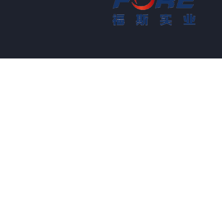
Projet de feuille de FRP et de
panneau
Applications de caillebotis de FRP
Grâce aux excellentes propriétés
des caillebotis en PRF, ils
remplacent l'acier au carbone,
l'acier inoxydable, le bois et les
métaux non ferreux....
FORE PP Feuille pour Réservoirs
FORE PP Feuille pour Réservoirs
Foreth PP Sheet a de bonnes
propriétés de résistance aux acides
et aux alcalis, une excellente
aptitude au soudage...
Comment choisir les panneaux de
carrosserie de camion réfrigéré
En raison du coût, de l'installation et
de la construction, les panneaux
des camions frigorifiques ont été
progressivement fabriqués en
panneaux composites de PRF. Les
panneaux composites en PRF sont