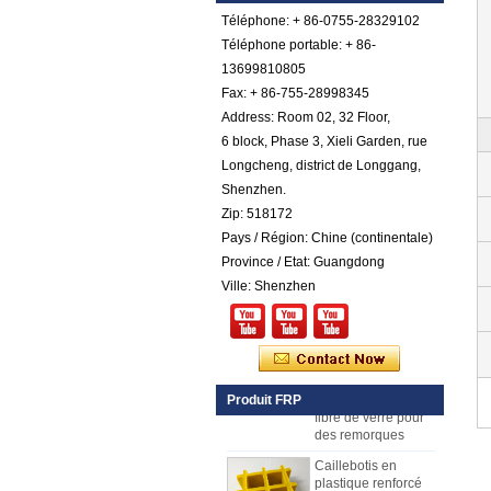
renforcée par fibre
Téléphone: + 86-0755-28329102
de verre gelée par
Téléphone portable: + 86-
gel lisse
13699810805
Fax: + 86-755-28998345
Feuille de galet de
FRP en plastique
Address: Room 02, 32 Floor,
renforcé par fibre de
6 block, Phase 3, Xieli Garden, rue
verre cotonnée par
gel coloré par
Longcheng, district de Longgang,
couleur
Shenzhen.
Comstom Épaisseur
Zip: 518172
Blanc Noir RV
Pays / Région: Chine (continentale)
Extérieur isolé GRP
Province / Etat: Guangdong
FRP Panneaux à
vendre
Ville: Shenzhen
Panneau composé
de mousse d'unité
centrale de
plastique renforcé
par fibre de verre de
Produit FRP
fibre de verre pour
des remorques
Caillebotis en
plastique renforcé
de FRP de fibre de