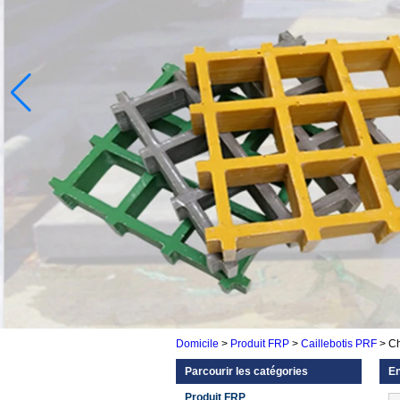
Domicile
>
Produit FRP
>
Caillebotis PRF
>
Ch
Parcourir les catégories
En
Produit FRP