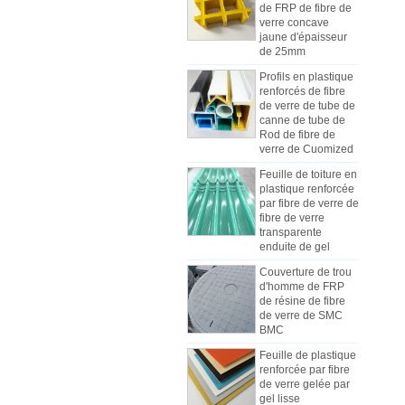
verre concave
jaune d'épaisseur
de 25mm
Profils en plastique
renforcés de fibre
de verre de tube de
canne de tube de
Rod de fibre de
verre de Cuomized
Feuille de toiture en
plastique renforcée
par fibre de verre de
fibre de verre
Comment choisir les panneaux de
transparente
carrosserie de camion réfrigéré
enduite de gel
En raison du coût, de l'installation et
Couverture de trou
de la construction, les panneaux
d'homme de FRP
des camions frigorifiques ont été
de résine de fibre
progressivement fabriqués en
de verre de SMC
BMC
panneaux composites de PRF. Les
panneaux composites en PRF sont
Feuille de plastique
constitués de méplats en PRF et
renforcée par fibre
Les différences entre la feuille de
de verre gelée par
sont utilisés comme deux couches
mécanisme de FRP et les feuilles
gel lisse
de fond et de sommet, en plus du
de Lay-up de main