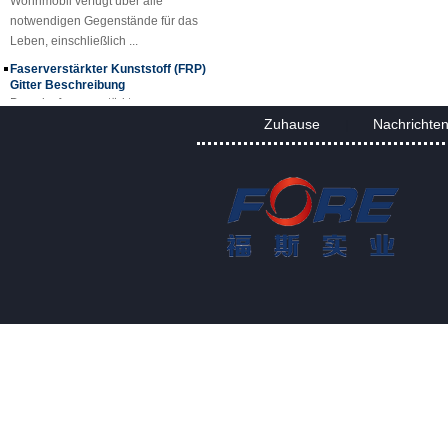
notwendigen Gegenstände für das
Leben, einschließlich ...
Faserverstärkter Kunststoff (FRP)
Gitter Beschreibung
Das glasfaserverstärkte
Kunststoffgitter (FRP) ist ein
Zuhause
Nachrichte
|
geformtes, einteiliges Gitter aus
glasfaserverstärktem Kunststoff, das
in Standardplatten erh...
FRP-Platten- und Plattenprojekt
FRP-Gitteranwendungen
Dank der hervorragenden
Eigenschaften von GFK-Gitterrosten
ersetzen sie Kohlenstoffstahl,
Edelstahl, Holz und
Buntmetalle. Das Fiberglasgitter
kann a...
FORE PP Blech für Tanks
FORE PP Blech für Tanks Foreth PP
Sheet hat gute Säure- und
Alkalibeständigkeitseigenschaften,