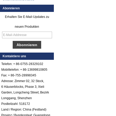
Abonnieren
Erhalten Sie E-Mail-Updates zu
neuen Produkten
Glattes Gel Cotated
Fiberglas
Reinforced Plastik
Kontaktiere uns
FRP Blatt
Telefon: + 86-0755-28329102
Farbiges Gel
Mobiltelefon: + 86-13699810805
Cotated Fiberglas
Fax: + 86-755-28998345
verstärktes Plastik
Adresse: Zimmer 02, 32 Stock,
FRP Pebbled Blatt
6 Häuserblocks, Phase 3, Xieli
Comstom-Stärke-
Garden, Longcheng Street, Bezirk
Weiß-Schwarzes
Longgang, Shenzhen
RV-Außenisolierte
Postleitzahl: 518172
GRP-FRP-Platten
für Verkauf
Land / Region: China (Festland)
Provinz / Bundesstaat: Guangdong
Fiberglas