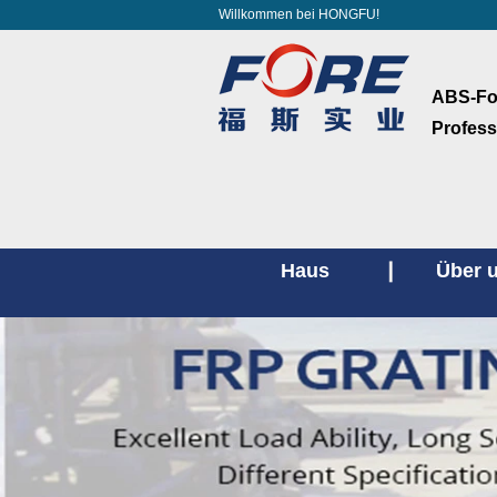
Willkommen bei HONGFU!
ABS-Fol
Profess
Haus
Über 