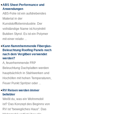
ABS Sheet Performance und
Cuomized Fiberglas
glänzende Oberfläche.
Anwendungen
verstärkte Plastik
Rod Tube Channel
ABS-Folie ist ein aufstrebendes
Beam FRP-Profile
Material in der
Kunststofffolienindustrie. Der
Gel-beschichtetes
vollständige Name ist Acrylnitril
transparentes
Butdien Styrol. Es ist ein Polymer
glasfaserverstärktes
mit einer relativ ...
Kunststoff-FRP-
Dachblech
Kann flammhemmende Fiberglas-
Beleuchtung Roofing Panels noch
SMC BMC
nach dem Vergilben verwendet
Fiberglas Resin
werden?
Composite FRP
A, feuerhemmende FRP
Kanaldeckel
Beleuchtung Dachplatten werden
hauptsächlich in Stahlwerken und
Hochöfen mit hohen Temperaturen,
Feuer Punkt Spritzer oder ...
RV Reisen werden immer
beliebter
Weißt du, was ein Wohnmobil
ist? Das Konzept des Beginns von
RV ist "bewegliches Haus". Das
Wohnmobil verfügt über alle