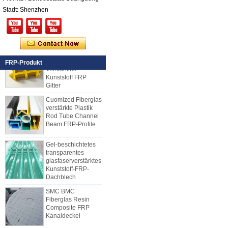
verstärktes Plastik
Stadt: Shenzhen
FRP PU-Schaum-
zusammengesetzte
Platte für Anhänger
25mm Stärke Gelb
Konkav Fiberglas
FRP-Produkt
Verstärktes
Kunststoff FRP
Gitter
Cuomized Fiberglas
verstärkte Plastik
Rod Tube Channel
Beam FRP-Profile
Gel-beschichtetes
transparentes
glasfaserverstärktes
Kunststoff-FRP-
Dachblech
SMC BMC
Fiberglas Resin
Composite FRP
Kanaldeckel
Wie wählt man gekühlte LKW
Body Panels