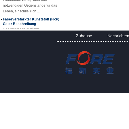
notwendigen Gegenstände für das
Leben, einschließlich ...
Faserverstärkter Kunststoff (FRP)
Gitter Beschreibung
Das glasfaserverstärkte
Kunststoffgitter (FRP) ist ein
Zuhause
Nachrichte
geformtes, einteiliges Gitter aus
|
glasfaserverstärktem Kunststoff, das
in Standardplatten erh...
FRP-Platten- und Plattenprojekt
FRP-Gitteranwendungen
Dank der hervorragenden
Eigenschaften von GFK-Gitterrosten
ersetzen sie Kohlenstoffstahl,
Edelstahl, Holz und
Buntmetalle. Das Fiberglasgitter
kann a...
FORE PP Blech für Tanks
FORE PP Blech für Tanks Foreth PP
Sheet hat gute Säure- und
Alkalibeständigkeitseigenschaften,
ausgezeichnete