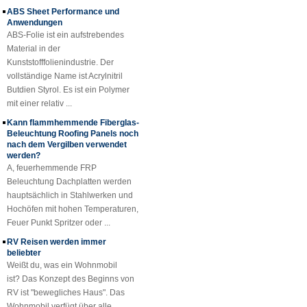
ABS Sheet Performance und
Cuomized Fiberglas
glänzende Oberfläche.
Anwendungen
verstärkte Plastik
Rod Tube Channel
ABS-Folie ist ein aufstrebendes
Beam FRP-Profile
Material in der
Kunststofffolienindustrie. Der
Gel-beschichtetes
vollständige Name ist Acrylnitril
transparentes
Butdien Styrol. Es ist ein Polymer
glasfaserverstärktes
mit einer relativ ...
Kunststoff-FRP-
Dachblech
Kann flammhemmende Fiberglas-
Beleuchtung Roofing Panels noch
SMC BMC
nach dem Vergilben verwendet
Fiberglas Resin
werden?
Composite FRP
A, feuerhemmende FRP
Kanaldeckel
Beleuchtung Dachplatten werden
hauptsächlich in Stahlwerken und
Hochöfen mit hohen Temperaturen,
Feuer Punkt Spritzer oder ...
RV Reisen werden immer
beliebter
Weißt du, was ein Wohnmobil
ist? Das Konzept des Beginns von
RV ist "bewegliches Haus". Das
Wohnmobil verfügt über alle