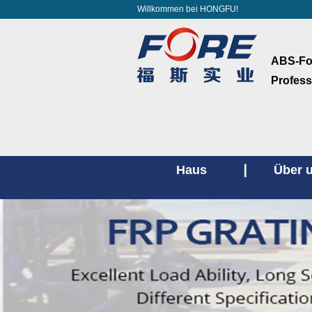
Willkommen bei HONGFU!
ABS-Fol
Profess
Haus
Über 