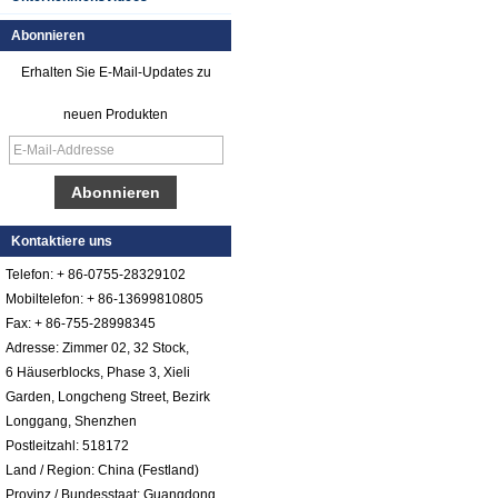
Abonnieren
Erhalten Sie E-Mail-Updates zu
neuen Produkten
Glattes Gel Cotated
Fiberglas
Reinforced Plastik
Kontaktiere uns
FRP Blatt
Telefon: + 86-0755-28329102
Farbiges Gel
Mobiltelefon: + 86-13699810805
Cotated Fiberglas
Fax: + 86-755-28998345
verstärktes Plastik
FRP Pebbled Blatt
Adresse: Zimmer 02, 32 Stock,
6 Häuserblocks, Phase 3, Xieli
Comstom-Stärke-
Garden, Longcheng Street, Bezirk
Weiß-Schwarzes
Longgang, Shenzhen
RV-Außenisolierte
GRP-FRP-Platten
Postleitzahl: 518172
für Verkauf
Land / Region: China (Festland)
Fiberglas
Provinz / Bundesstaat: Guangdong