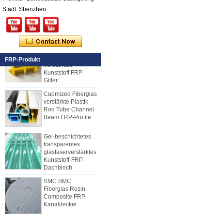
verstärktes Plastik
Stadt: Shenzhen
FRP PU-Schaum-
zusammengesetzte
Platte für Anhänger
25mm Stärke Gelb
Konkav Fiberglas
Verstärktes
FRP-Produkt
Kunststoff FRP
Gitter
Cuomized Fiberglas
verstärkte Plastik
Rod Tube Channel
Beam FRP-Profile
Gel-beschichtetes
transparentes
glasfaserverstärktes
Kunststoff-FRP-
Dachblech
SMC BMC
Fiberglas Resin
Composite FRP
Kanaldeckel
Wie wählt man gekühlte LKW
Body Panels
Glattes Gel Cotated