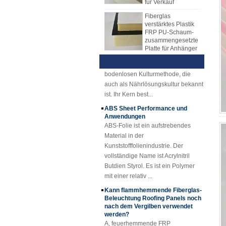
verwenden heute Produktionslinien
Schicht verwendet verschiedene
Fiberglas
zur Herstellung von FRP-Platten.
Arten von Kernmaterialien, wie z. B.
verstärktes Plastik
FRP PU-Schaum-
FRP-Mechanismus Blatt nach und
PP-Wabenkernmaterial, XPS-
Hydroponics Übersicht Technik
zusammengesetzte
nach ersetzt Hand Lay-up-Blatt. Das
Kernmaterial, PU-Kernmaterial usw.
und Vorteile
Platte für Anhänger
FRP-Mechanismusblatt hat viele
1) Hydroponische ÜbersichtDie
25mm Stärke Gelb
Vorteile gegenüber dem
Hydrokultur ist eine neue Art der
Konkav Fiberglas
Handlaminat. Die FRP-
bodenlosen Kulturmethode, die
Verstärktes
Mechanismusplatte hat eine stabile
auch als Nährlösungskultur bekannt
Kunststoff FRP
Qualität und gleichmäßige Dicke.
ist. Ihr Kern best...
Gitter
Kostengünstige, saubere und
ABS Sheet Performance und
Cuomized Fiberglas
glänzende Oberfläche.
Anwendungen
verstärkte Plastik
Rod Tube Channel
ABS-Folie ist ein aufstrebendes
Beam FRP-Profile
Material in der
Kunststofffolienindustrie. Der
Gel-beschichtetes
vollständige Name ist Acrylnitril
transparentes
Butdien Styrol. Es ist ein Polymer
glasfaserverstärktes
mit einer relativ ...
Kunststoff-FRP-
Dachblech
Kann flammhemmende Fiberglas-
Beleuchtung Roofing Panels noch
SMC BMC
nach dem Vergilben verwendet
Fiberglas Resin
werden?
Composite FRP
A, feuerhemmende FRP
Kanaldeckel
Beleuchtung Dachplatten werden