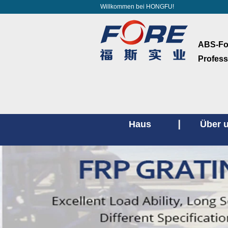
Willkommen bei HONGFU!
ABS-Fol
Profess
Haus
Über 