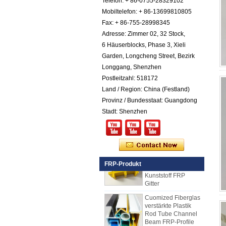
Telefon: + 86-0755-28329102
Farbiges Gel
Mobiltelefon: + 86-13699810805
Cotated Fiberglas
verstärktes Plastik
Fax: + 86-755-28998345
FRP Pebbled Blatt
Adresse: Zimmer 02, 32 Stock,
6 Häuserblocks, Phase 3, Xieli
Comstom-Stärke-
Garden, Longcheng Street, Bezirk
Weiß-Schwarzes
RV-Außenisolierte
Longgang, Shenzhen
GRP-FRP-Platten
Postleitzahl: 518172
für Verkauf
Land / Region: China (Festland)
Fiberglas
Provinz / Bundesstaat: Guangdong
verstärktes Plastik
Stadt: Shenzhen
FRP PU-Schaum-
zusammengesetzte
Platte für Anhänger
25mm Stärke Gelb
Konkav Fiberglas
Verstärktes
FRP-Produkt
Kunststoff FRP
Gitter
Cuomized Fiberglas
verstärkte Plastik
Rod Tube Channel
Beam FRP-Profile