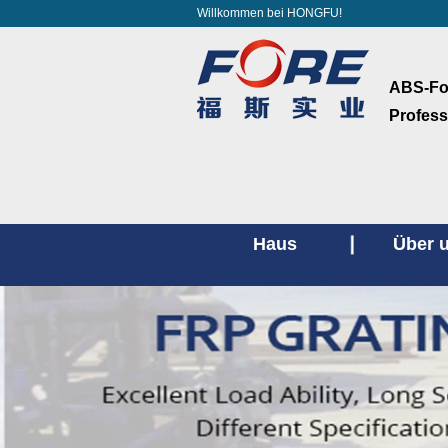
Willkommen bei HONGFU!
ABS-Fol
Profess
Haus
Über 