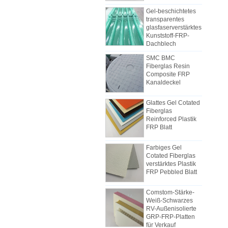
Gel-beschichtetes
transparentes
glasfaserverstärktes
Kunststoff-FRP-
Dachblech
SMC BMC
Fiberglas Resin
Composite FRP
Kanaldeckel
Wie wählt man gekühlte LKW
Body Panels
Glattes Gel Cotated
Aufgrund der Kosten, der
Fiberglas
Installation und der Konstruktion
Reinforced Plastik
wurden die gekühlten LKW-
FRP Blatt
Lieferwagen-Paneele nach und
nach aus FRP-Verbundplatten
Farbiges Gel
hergestellt. GFK-Verbundplatten
Cotated Fiberglas
verstärktes Plastik
bestehen aus GFK-Platten und
Die Unterschiede zwischen FRP-
FRP Pebbled Blatt
werden neben der
Mechanism-Sheet und Hand Lay-
Gewichtskontrolle auch als zwei
Up-Sheets
Comstom-Stärke-
Zu Beginn der Industrie wurde
Schichten des Bodens und des
Weiß-Schwarzes
üblicherweise Manpower zur
Oberteils verwendet. Sie haben
RV-Außenisolierte
Herstellung von FRP verwendet,
außerdem eine gute
GRP-FRP-Platten
für Verkauf
aber die meisten Hersteller
Schlagzähigkeit. Die mittlere
verwenden heute Produktionslinien